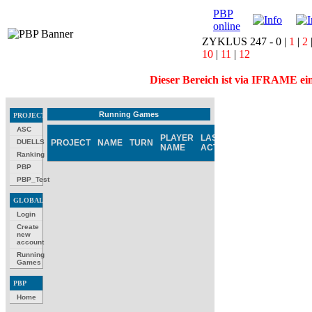
PBP
online
ZYKLUS 247 -
0
|
1
|
2
10
|
11
|
12
Dieser Bereich ist via IFRAME ei