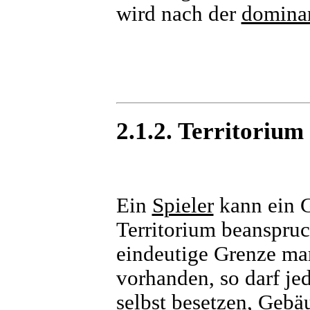
wird nach der
dominan
2.1.2. Territoriu
Ein
Spieler
kann ein Ge
Territorium beanspruc
eindeutige Grenze mark
vorhanden, so darf je
selbst besetzen, Gebä