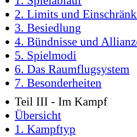
1. Spielablauf
2. Limits und Einschrän
3. Besiedlung
4. Bündnisse und Allian
5. Spielmodi
6. Das Raumflugsystem
7. Besonderheiten
Teil III - Im Kampf
Übersicht
1. Kampftyp