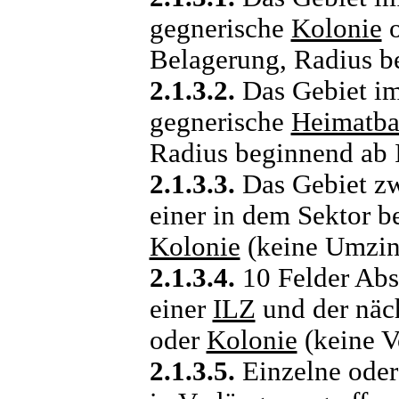
gegnerische
Kolonie
o
Belagerung, Radius 
2.1.3.2.
Das Gebiet i
gegnerische
Heimatba
Radius beginnend ab 
2.1.3.3.
Das Gebiet z
einer in dem Sektor b
Kolonie
(keine Umzin
2.1.3.4.
10 Felder Ab
einer
ILZ
und der näc
oder
Kolonie
(keine V
2.1.3.5.
Einzelne oder