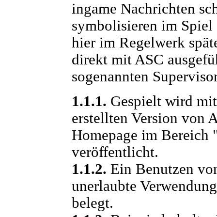
ingame Nachrichten sc
symbolisieren im Spiel 
hier im Regelwerk spät
direkt mit ASC ausgefü
sogenannten Supervisor
1.1.1.
Gespielt wird mit
erstellten Version von
Homepage im Bereich "
veröffentlicht.
1.1.2.
Ein Benutzen von
unerlaubte Verwendung
belegt.