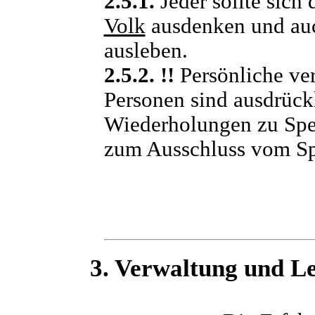
2.5.1.
Jeder sollte sich
Volk
ausdenken und auc
ausleben.
2.5.2.
!!
Persönliche ver
Personen sind ausdrück
Wiederholungen zu Sper
zum Ausschluss vom Sp
3. Verwaltung und L