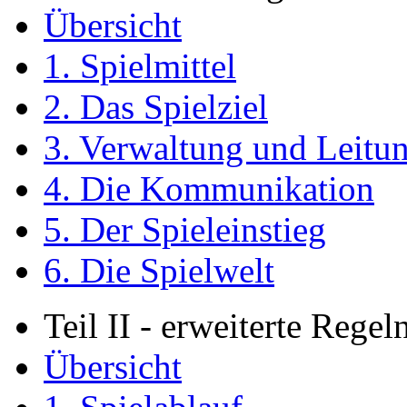
Übersicht
1. Spielmittel
2. Das Spielziel
3. Verwaltung und Leitu
4. Die Kommunikation
5. Der Spieleinstieg
6. Die Spielwelt
Teil II - erweiterte Regel
Übersicht