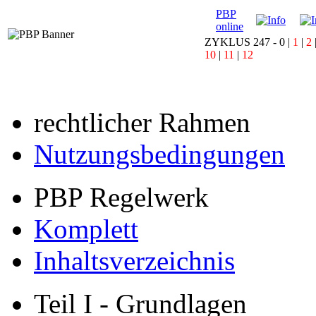
PBP
online
ZYKLUS 247 -
0
|
1
|
2
10
|
11
|
12
rechtlicher Rahmen
Nutzungsbedingungen
PBP Regelwerk
Komplett
Inhaltsverzeichnis
Teil I - Grundlagen