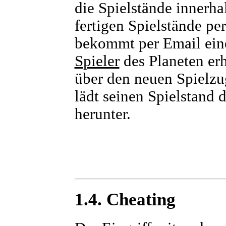
die Spielstände innerh
fertigen Spielstände p
bekommt per Email eine
Spieler
des Planeten erh
über den neuen Spielzug
lädt seinen Spielstand
herunter.
1.4. Cheating