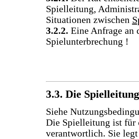
Spielleitung, Administr
Situationen zwischen
S
3.2.2.
Eine Anfrage an 
Spielunterbrechung !
3.3. Die Spielleitun
Siehe Nutzungsbeding
Die Spielleitung ist für
verantwortlich. Sie leg