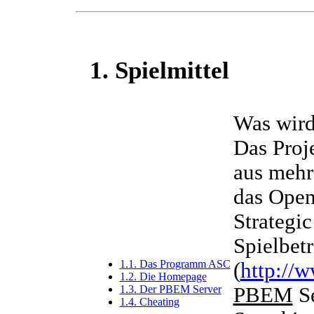
1. Spielmittel
Was wird
Das Proj
aus mehr
das Open
Strategi
Spielbet
1.1. Das Programm ASC
(
http://w
1.2. Die Homepage
1.3. Der PBEM Server
PBEM
Se
1.4. Cheating