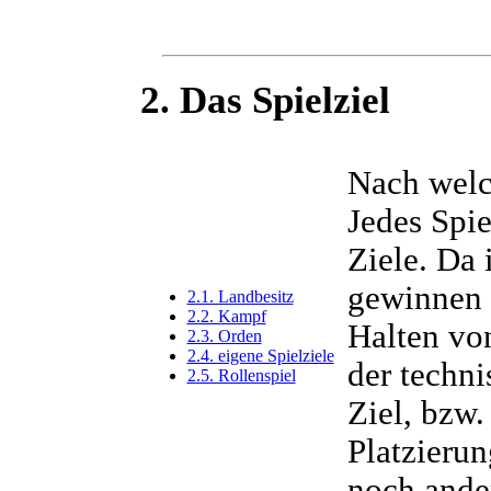
2. Das Spielziel
Nach welch
Jedes Spie
Ziele. Da
gewinnen 
2.1. Landbesitz
2.2. Kampf
Halten vo
2.3. Orden
2.4. eigene Spielziele
der techn
2.5. Rollenspiel
Ziel, bzw.
Platzierun
noch ande