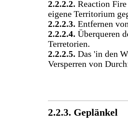
2.2.2.2.
Reaction Fire
eigene Territorium ge
2.2.2.3.
Entfernen vo
2.2.2.4.
Überqueren d
Terretorien.
2.2.2.5.
Das 'in den W
Versperren von Durch
2.2.3. Geplänkel