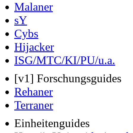
Malaner
sY
Cybs
Hijacker
ISG/MTC/KI/PU/u.a.
[v1] Forschungsguides
Rehaner
Terraner
Einheitenguides