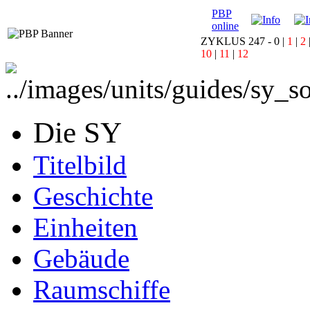
PBP
online
ZYKLUS 247 -
0
|
1
|
2
10
|
11
|
12
Die SY
Titelbild
Geschichte
Einheiten
Gebäude
Raumschiffe