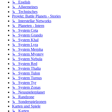
↳ English
↳ Allgemeines
↳ Technisches
Projekt: Battle Planets - Stories
↳ Interstellar Networks
↳ Planeten - Intern
↳ System Ceta
↳ System Grando
↳ System Khal
↳ System Lyra
↳ System Merpha
↳ System Mystery
↳ System Nebula
↳ System Red
↳ System Thalia
↳ System Tulon
↳ System Turnus
↳ System Tyr
↳ System Zonas
↳ Neuspielerplanet
↳ Randzone
↳ Sonderspielzonen
Karten und Spiele
↳ Karten