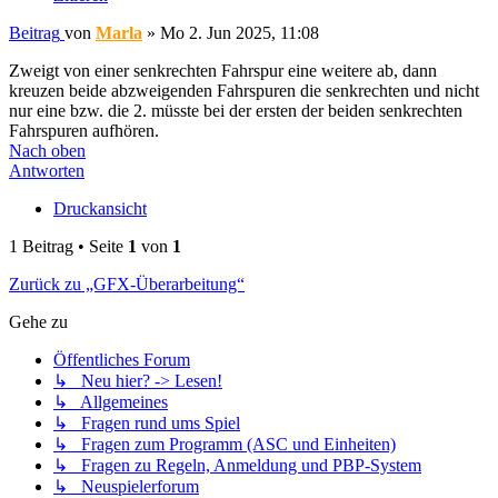
Beitrag
von
Marla
»
Mo 2. Jun 2025, 11:08
Zweigt von einer senkrechten Fahrspur eine weitere ab, dann
kreuzen beide abzweigenden Fahrspuren die senkrechten und nicht
nur eine bzw. die 2. müsste bei der ersten der beiden senkrechten
Fahrspuren aufhören.
Nach oben
Antworten
Druckansicht
1 Beitrag • Seite
1
von
1
Zurück zu „GFX-Überarbeitung“
Gehe zu
Öffentliches Forum
↳ Neu hier? -> Lesen!
↳ Allgemeines
↳ Fragen rund ums Spiel
↳ Fragen zum Programm (ASC und Einheiten)
↳ Fragen zu Regeln, Anmeldung und PBP-System
↳ Neuspielerforum