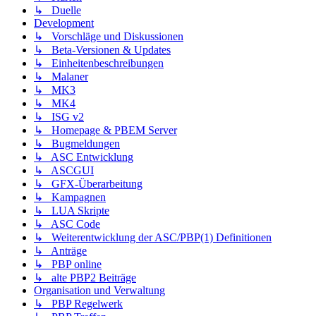
↳ Duelle
Development
↳ Vorschläge und Diskussionen
↳ Beta-Versionen & Updates
↳ Einheitenbeschreibungen
↳ Malaner
↳ MK3
↳ MK4
↳ ISG v2
↳ Homepage & PBEM Server
↳ Bugmeldungen
↳ ASC Entwicklung
↳ ASCGUI
↳ GFX-Überarbeitung
↳ Kampagnen
↳ LUA Skripte
↳ ASC Code
↳ Weiterentwicklung der ASC/PBP(1) Definitionen
↳ Anträge
↳ PBP online
↳ alte PBP2 Beiträge
Organisation und Verwaltung
↳ PBP Regelwerk