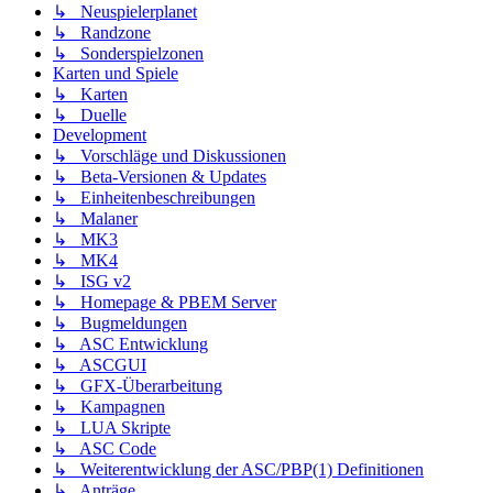
↳ Neuspielerplanet
↳ Randzone
↳ Sonderspielzonen
Karten und Spiele
↳ Karten
↳ Duelle
Development
↳ Vorschläge und Diskussionen
↳ Beta-Versionen & Updates
↳ Einheitenbeschreibungen
↳ Malaner
↳ MK3
↳ MK4
↳ ISG v2
↳ Homepage & PBEM Server
↳ Bugmeldungen
↳ ASC Entwicklung
↳ ASCGUI
↳ GFX-Überarbeitung
↳ Kampagnen
↳ LUA Skripte
↳ ASC Code
↳ Weiterentwicklung der ASC/PBP(1) Definitionen
↳ Anträge