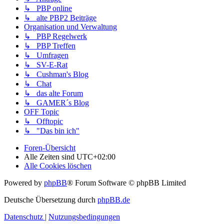
↳ PBP online
↳ alte PBP2 Beiträge
Organisation und Verwaltung
↳ PBP Regelwerk
↳ PBP Treffen
↳ Umfragen
↳ SV-E-Rat
↳ Cushman's Blog
↳ Chat
↳ das alte Forum
↳ GAMER´s Blog
OFF Topic
↳ Offtopic
↳ "Das bin ich"
Foren-Übersicht
Alle Zeiten sind
UTC+02:00
Alle Cookies löschen
Powered by
phpBB
® Forum Software © phpBB Limited
Deutsche Übersetzung durch
phpBB.de
Datenschutz
|
Nutzungsbedingungen