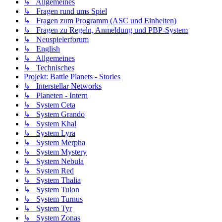
↳ Allgemeines
↳ Fragen rund ums Spiel
↳ Fragen zum Programm (ASC und Einheiten)
↳ Fragen zu Regeln, Anmeldung und PBP-System
↳ Neuspielerforum
↳ English
↳ Allgemeines
↳ Technisches
Projekt: Battle Planets - Stories
↳ Interstellar Networks
↳ Planeten - Intern
↳ System Ceta
↳ System Grando
↳ System Khal
↳ System Lyra
↳ System Merpha
↳ System Mystery
↳ System Nebula
↳ System Red
↳ System Thalia
↳ System Tulon
↳ System Turnus
↳ System Tyr
↳ System Zonas