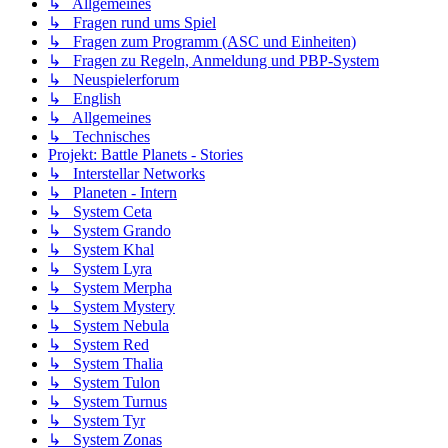
↳ Allgemeines
↳ Fragen rund ums Spiel
↳ Fragen zum Programm (ASC und Einheiten)
↳ Fragen zu Regeln, Anmeldung und PBP-System
↳ Neuspielerforum
↳ English
↳ Allgemeines
↳ Technisches
Projekt: Battle Planets - Stories
↳ Interstellar Networks
↳ Planeten - Intern
↳ System Ceta
↳ System Grando
↳ System Khal
↳ System Lyra
↳ System Merpha
↳ System Mystery
↳ System Nebula
↳ System Red
↳ System Thalia
↳ System Tulon
↳ System Turnus
↳ System Tyr
↳ System Zonas