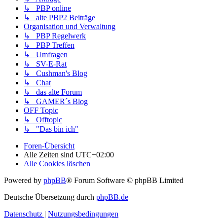
↳ PBP online
↳ alte PBP2 Beiträge
Organisation und Verwaltung
↳ PBP Regelwerk
↳ PBP Treffen
↳ Umfragen
↳ SV-E-Rat
↳ Cushman's Blog
↳ Chat
↳ das alte Forum
↳ GAMER´s Blog
OFF Topic
↳ Offtopic
↳ "Das bin ich"
Foren-Übersicht
Alle Zeiten sind
UTC+02:00
Alle Cookies löschen
Powered by
phpBB
® Forum Software © phpBB Limited
Deutsche Übersetzung durch
phpBB.de
Datenschutz
|
Nutzungsbedingungen