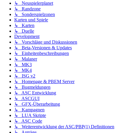
↳ Neuspielerplanet
↳ Randzone
↳ Sonderspielzonen
Karten und Spiele
↳ Karten
↳ Duelle
Development
↳ Vorschläge und Diskussionen
↳ Beta-Versionen & Updates
↳ Einheitenbeschreibungen
↳ Malaner
↳ MK3
↳ MK4
↳ ISG v2
↳ Homepage & PBEM Server
↳ Bugmeldungen
↳ ASC Entwicklung
↳ ASCGUI
↳ GFX-Überarbeitung
↳ Kampagnen
↳ LUA Skripte
↳ ASC Code
↳ Weiterentwicklung der ASC/PBP(1) Definitionen
↳ Anträge