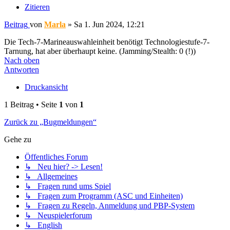
Zitieren
Beitrag
von
Marla
»
Sa 1. Jun 2024, 12:21
Die Tech-7-Marineauswahleinheit benötigt Technologiestufe-7-
Tarnung, hat aber überhaupt keine. (Jamming/Stealth: 0 (!))
Nach oben
Antworten
Druckansicht
1 Beitrag • Seite
1
von
1
Zurück zu „Bugmeldungen“
Gehe zu
Öffentliches Forum
↳ Neu hier? -> Lesen!
↳ Allgemeines
↳ Fragen rund ums Spiel
↳ Fragen zum Programm (ASC und Einheiten)
↳ Fragen zu Regeln, Anmeldung und PBP-System
↳ Neuspielerforum
↳ English