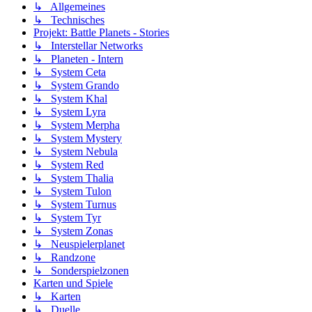
↳ Allgemeines
↳ Technisches
Projekt: Battle Planets - Stories
↳ Interstellar Networks
↳ Planeten - Intern
↳ System Ceta
↳ System Grando
↳ System Khal
↳ System Lyra
↳ System Merpha
↳ System Mystery
↳ System Nebula
↳ System Red
↳ System Thalia
↳ System Tulon
↳ System Turnus
↳ System Tyr
↳ System Zonas
↳ Neuspielerplanet
↳ Randzone
↳ Sonderspielzonen
Karten und Spiele
↳ Karten
↳ Duelle