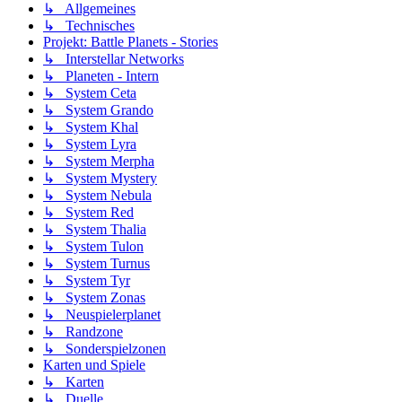
↳ Allgemeines
↳ Technisches
Projekt: Battle Planets - Stories
↳ Interstellar Networks
↳ Planeten - Intern
↳ System Ceta
↳ System Grando
↳ System Khal
↳ System Lyra
↳ System Merpha
↳ System Mystery
↳ System Nebula
↳ System Red
↳ System Thalia
↳ System Tulon
↳ System Turnus
↳ System Tyr
↳ System Zonas
↳ Neuspielerplanet
↳ Randzone
↳ Sonderspielzonen
Karten und Spiele
↳ Karten
↳ Duelle