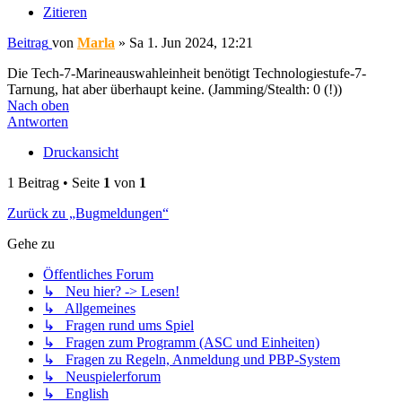
Zitieren
Beitrag
von
Marla
»
Sa 1. Jun 2024, 12:21
Die Tech-7-Marineauswahleinheit benötigt Technologiestufe-7-
Tarnung, hat aber überhaupt keine. (Jamming/Stealth: 0 (!))
Nach oben
Antworten
Druckansicht
1 Beitrag • Seite
1
von
1
Zurück zu „Bugmeldungen“
Gehe zu
Öffentliches Forum
↳ Neu hier? -> Lesen!
↳ Allgemeines
↳ Fragen rund ums Spiel
↳ Fragen zum Programm (ASC und Einheiten)
↳ Fragen zu Regeln, Anmeldung und PBP-System
↳ Neuspielerforum
↳ English