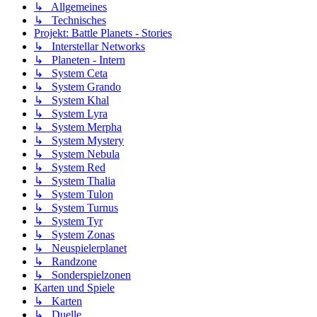
↳ Allgemeines
↳ Technisches
Projekt: Battle Planets - Stories
↳ Interstellar Networks
↳ Planeten - Intern
↳ System Ceta
↳ System Grando
↳ System Khal
↳ System Lyra
↳ System Merpha
↳ System Mystery
↳ System Nebula
↳ System Red
↳ System Thalia
↳ System Tulon
↳ System Turnus
↳ System Tyr
↳ System Zonas
↳ Neuspielerplanet
↳ Randzone
↳ Sonderspielzonen
Karten und Spiele
↳ Karten
↳ Duelle