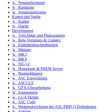
↳ Neuspielerplanet
↳ Randzone
↳ Sonderspielzonen
Karten und Spiele
↳ Karten
↳ Duelle
Development
↳ Vorschläge und Diskussionen
↳ Beta-Versionen & Updates
↳ Einheitenbeschreibungen
↳ Malaner
↳ MK3
↳ MK4
↳ ISG v2
↳ Homepage & PBEM Server
↳ Bugmeldungen
↳ ASC Entwicklung
↳ ASCGUI
↳ GFX-Überarbeitung
↳ Kampagnen
↳ LUA Skripte
↳ ASC Code
↳ Weiterentwicklung der ASC/PBP(1) Definitionen
↳ Anträge