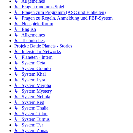
↳ Allgemeines
↳ Fragen rund ums Spiel
↳ Fragen zum Programm (ASC und Einheiten)
↳ Fragen zu Regeln, Anmeldung und PBP-System
↳ Neuspielerforum
↳ English
↳ Allgemeines
↳ Technisches
Projekt: Battle Planets - Stories
↳ Interstellar Networks
↳ Planeten - Intern
↳ System Ceta
↳ System Grando
↳ System Khal
↳ System Lyra
↳ System Merpha
↳ System Mystery
↳ System Nebula
↳ System Red
↳ System Thalia
↳ System Tulon
↳ System Turnus
↳ System Tyr
↳ System Zonas