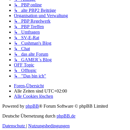
↳ PBP online
↳ alte PBP2 Beiträge
Organisation und Verwaltung
↳ PBP Regelwerk
↳ PBP Treffen
↳ Umfragen
↳ SV-E-Rat
↳ Cushman's Blog
↳ Chat
↳ das alte Forum
↳ GAMER´s Blog
OFF Topic
↳ Offtopic
↳ "Das bin ich"
Foren-Übersicht
Alle Zeiten sind
UTC+02:00
Alle Cookies löschen
Powered by
phpBB
® Forum Software © phpBB Limited
Deutsche Übersetzung durch
phpBB.de
Datenschutz
|
Nutzungsbedingungen