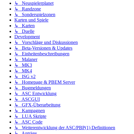
↳ Neuspielerplanet
↳ Randzone
↳ Sonderspielzonen
Karten und Spiele
↳ Karten
↳ Duelle
Development
↳ Vorschläge und Diskussionen
↳ Beta-Versionen & Updates
↳ Einheitenbeschreibungen
↳ Malaner
↳ MK3
↳ MK4
↳ ISG v2
↳ Homepage & PBEM Server
↳ Bugmeldungen
↳ ASC Entwicklung
↳ ASCGUI
↳ GFX-Überarbeitung
↳ Kampagnen
↳ LUA Skripte
↳ ASC Code
↳ Weiterentwicklung der ASC/PBP(1) Definitionen
↳ Anträge