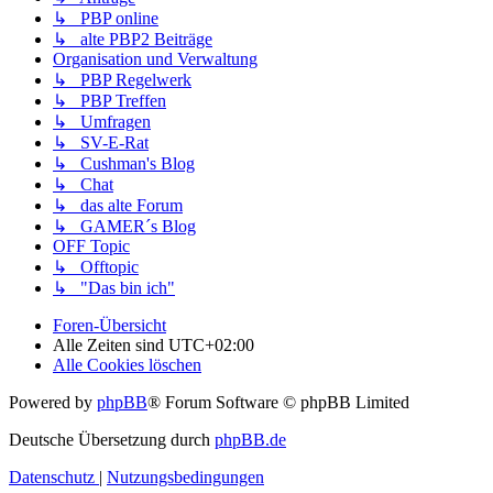
↳ PBP online
↳ alte PBP2 Beiträge
Organisation und Verwaltung
↳ PBP Regelwerk
↳ PBP Treffen
↳ Umfragen
↳ SV-E-Rat
↳ Cushman's Blog
↳ Chat
↳ das alte Forum
↳ GAMER´s Blog
OFF Topic
↳ Offtopic
↳ "Das bin ich"
Foren-Übersicht
Alle Zeiten sind
UTC+02:00
Alle Cookies löschen
Powered by
phpBB
® Forum Software © phpBB Limited
Deutsche Übersetzung durch
phpBB.de
Datenschutz
|
Nutzungsbedingungen