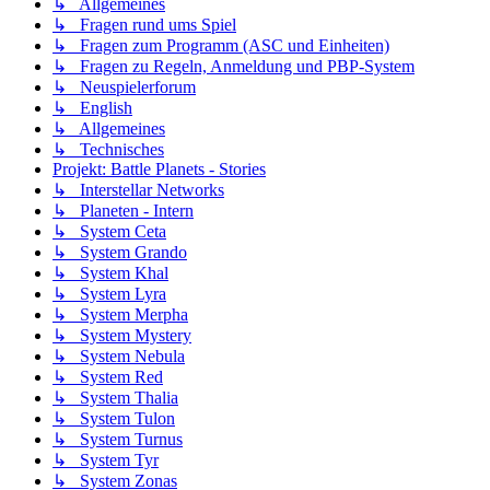
↳ Allgemeines
↳ Fragen rund ums Spiel
↳ Fragen zum Programm (ASC und Einheiten)
↳ Fragen zu Regeln, Anmeldung und PBP-System
↳ Neuspielerforum
↳ English
↳ Allgemeines
↳ Technisches
Projekt: Battle Planets - Stories
↳ Interstellar Networks
↳ Planeten - Intern
↳ System Ceta
↳ System Grando
↳ System Khal
↳ System Lyra
↳ System Merpha
↳ System Mystery
↳ System Nebula
↳ System Red
↳ System Thalia
↳ System Tulon
↳ System Turnus
↳ System Tyr
↳ System Zonas