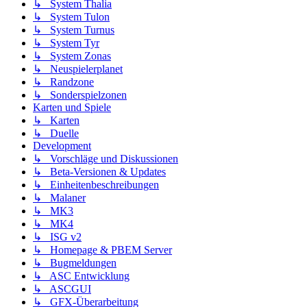
↳ System Thalia
↳ System Tulon
↳ System Turnus
↳ System Tyr
↳ System Zonas
↳ Neuspielerplanet
↳ Randzone
↳ Sonderspielzonen
Karten und Spiele
↳ Karten
↳ Duelle
Development
↳ Vorschläge und Diskussionen
↳ Beta-Versionen & Updates
↳ Einheitenbeschreibungen
↳ Malaner
↳ MK3
↳ MK4
↳ ISG v2
↳ Homepage & PBEM Server
↳ Bugmeldungen
↳ ASC Entwicklung
↳ ASCGUI
↳ GFX-Überarbeitung