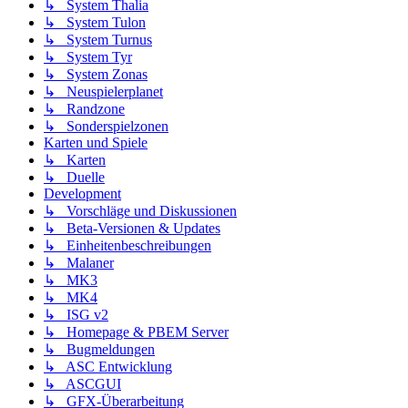
↳ System Thalia
↳ System Tulon
↳ System Turnus
↳ System Tyr
↳ System Zonas
↳ Neuspielerplanet
↳ Randzone
↳ Sonderspielzonen
Karten und Spiele
↳ Karten
↳ Duelle
Development
↳ Vorschläge und Diskussionen
↳ Beta-Versionen & Updates
↳ Einheitenbeschreibungen
↳ Malaner
↳ MK3
↳ MK4
↳ ISG v2
↳ Homepage & PBEM Server
↳ Bugmeldungen
↳ ASC Entwicklung
↳ ASCGUI
↳ GFX-Überarbeitung