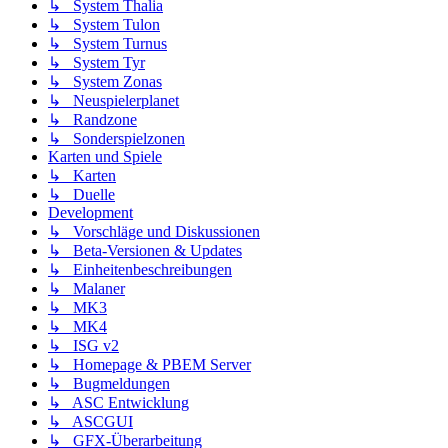
↳ System Thalia
↳ System Tulon
↳ System Turnus
↳ System Tyr
↳ System Zonas
↳ Neuspielerplanet
↳ Randzone
↳ Sonderspielzonen
Karten und Spiele
↳ Karten
↳ Duelle
Development
↳ Vorschläge und Diskussionen
↳ Beta-Versionen & Updates
↳ Einheitenbeschreibungen
↳ Malaner
↳ MK3
↳ MK4
↳ ISG v2
↳ Homepage & PBEM Server
↳ Bugmeldungen
↳ ASC Entwicklung
↳ ASCGUI
↳ GFX-Überarbeitung