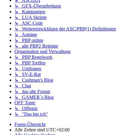
↳ ASCGUI
↳ GFX-Überarbeitung
↳ Kampagnen
↳ LUA Skripte
↳ ASC Code
↳ Weiterentwicklung der ASC/PBP(1) Definitionen
↳ Anträge
↳ PBP online
↳ alte PBP2 Beiträge
Organisation und Verwaltung
↳ PBP Regelwerk
↳ PBP Treffen
↳ Umfragen
↳ SV-E-Rat
↳ Cushman's Blog
↳ Chat
↳ das alte Forum
↳ GAMER´s Blog
OFF Topic
↳ Offtopic
↳ "Das bin ich"
Foren-Übersicht
Alle Zeiten sind
UTC+02:00