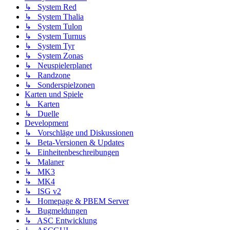
↳ System Red
↳ System Thalia
↳ System Tulon
↳ System Turnus
↳ System Tyr
↳ System Zonas
↳ Neuspielerplanet
↳ Randzone
↳ Sonderspielzonen
Karten und Spiele
↳ Karten
↳ Duelle
Development
↳ Vorschläge und Diskussionen
↳ Beta-Versionen & Updates
↳ Einheitenbeschreibungen
↳ Malaner
↳ MK3
↳ MK4
↳ ISG v2
↳ Homepage & PBEM Server
↳ Bugmeldungen
↳ ASC Entwicklung