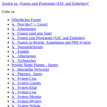
Zurück zu „Fragen zum Programm (ASC und Einheiten)“
Gehe zu
Öffentliches Forum
↳ Neu hier? -> Lesen!
↳ Allgemeines
↳ Fragen rund ums Spiel
↳ Fragen zum Programm (ASC und Einheiten)
↳ Fragen zu Regeln, Anmeldung und PBP-System
↳ Neuspielerforum
↳ English
↳ Allgemeines
↳ Technisches
Projekt: Battle Planets - Stories
↳ Interstellar Networks
↳ Planeten - Intern
↳ System Ceta
↳ System Grando
↳ System Khal
↳ System Lyra
↳ System Merpha
↳ System Mystery
↳ System Nebula