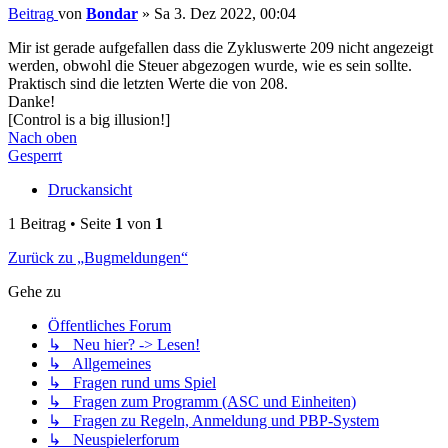
Beitrag
von
Bondar
»
Sa 3. Dez 2022, 00:04
Mir ist gerade aufgefallen dass die Zykluswerte 209 nicht angezeigt
werden, obwohl die Steuer abgezogen wurde, wie es sein sollte.
Praktisch sind die letzten Werte die von 208.
Danke!
[Control is a big illusion!]
Nach oben
Gesperrt
Druckansicht
1 Beitrag • Seite
1
von
1
Zurück zu „Bugmeldungen“
Gehe zu
Öffentliches Forum
↳ Neu hier? -> Lesen!
↳ Allgemeines
↳ Fragen rund ums Spiel
↳ Fragen zum Programm (ASC und Einheiten)
↳ Fragen zu Regeln, Anmeldung und PBP-System
↳ Neuspielerforum