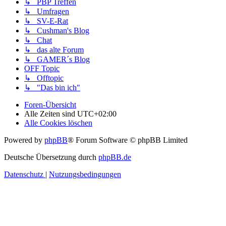
↳ PBP Treffen
↳ Umfragen
↳ SV-E-Rat
↳ Cushman's Blog
↳ Chat
↳ das alte Forum
↳ GAMER´s Blog
OFF Topic
↳ Offtopic
↳ "Das bin ich"
Foren-Übersicht
Alle Zeiten sind
UTC+02:00
Alle Cookies löschen
Powered by
phpBB
® Forum Software © phpBB Limited
Deutsche Übersetzung durch
phpBB.de
Datenschutz
|
Nutzungsbedingungen