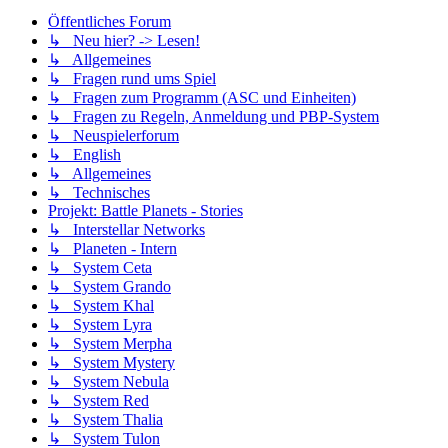
Öffentliches Forum
↳ Neu hier? -> Lesen!
↳ Allgemeines
↳ Fragen rund ums Spiel
↳ Fragen zum Programm (ASC und Einheiten)
↳ Fragen zu Regeln, Anmeldung und PBP-System
↳ Neuspielerforum
↳ English
↳ Allgemeines
↳ Technisches
Projekt: Battle Planets - Stories
↳ Interstellar Networks
↳ Planeten - Intern
↳ System Ceta
↳ System Grando
↳ System Khal
↳ System Lyra
↳ System Merpha
↳ System Mystery
↳ System Nebula
↳ System Red
↳ System Thalia
↳ System Tulon