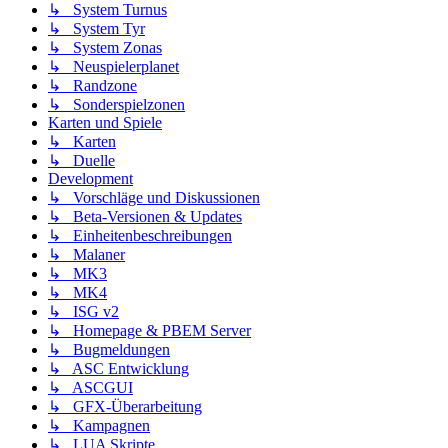
↳ System Turnus
↳ System Tyr
↳ System Zonas
↳ Neuspielerplanet
↳ Randzone
↳ Sonderspielzonen
Karten und Spiele
↳ Karten
↳ Duelle
Development
↳ Vorschläge und Diskussionen
↳ Beta-Versionen & Updates
↳ Einheitenbeschreibungen
↳ Malaner
↳ MK3
↳ MK4
↳ ISG v2
↳ Homepage & PBEM Server
↳ Bugmeldungen
↳ ASC Entwicklung
↳ ASCGUI
↳ GFX-Überarbeitung
↳ Kampagnen
↳ LUA Skripte