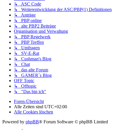
↳ ASC Code
↳ Weiterentwicklung der ASC/PBP(1) Definitionen
↳ Anträge
↳ PBP online
↳ alte PBP2 Beiträge
Organisation und Verwaltung
↳ PBP Regelwerk
↳ PBP Treffen
↳ Umfragen
↳ SV-E-Rat
↳ Cushman's Blog
↳ Chat
↳ das alte Forum
↳ GAMER´s Blog
OFF Topic
↳ Offtopic
↳ "Das bin ich"
Foren-Übersicht
Alle Zeiten sind
UTC+02:00
Alle Cookies löschen
Powered by
phpBB
® Forum Software © phpBB Limited