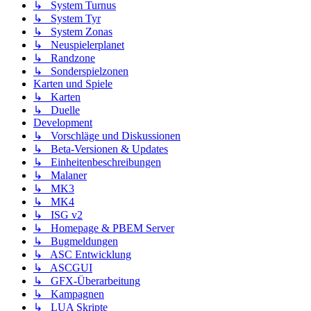
↳ System Turnus
↳ System Tyr
↳ System Zonas
↳ Neuspielerplanet
↳ Randzone
↳ Sonderspielzonen
Karten und Spiele
↳ Karten
↳ Duelle
Development
↳ Vorschläge und Diskussionen
↳ Beta-Versionen & Updates
↳ Einheitenbeschreibungen
↳ Malaner
↳ MK3
↳ MK4
↳ ISG v2
↳ Homepage & PBEM Server
↳ Bugmeldungen
↳ ASC Entwicklung
↳ ASCGUI
↳ GFX-Überarbeitung
↳ Kampagnen
↳ LUA Skripte