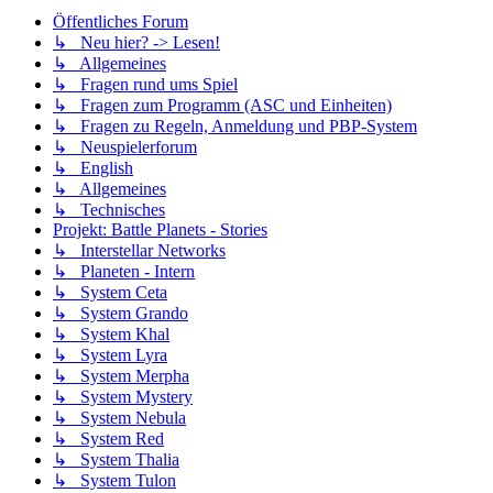
Öffentliches Forum
↳ Neu hier? -> Lesen!
↳ Allgemeines
↳ Fragen rund ums Spiel
↳ Fragen zum Programm (ASC und Einheiten)
↳ Fragen zu Regeln, Anmeldung und PBP-System
↳ Neuspielerforum
↳ English
↳ Allgemeines
↳ Technisches
Projekt: Battle Planets - Stories
↳ Interstellar Networks
↳ Planeten - Intern
↳ System Ceta
↳ System Grando
↳ System Khal
↳ System Lyra
↳ System Merpha
↳ System Mystery
↳ System Nebula
↳ System Red
↳ System Thalia
↳ System Tulon