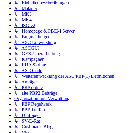
↳ Einheitenbeschreibungen
↳ Malaner
↳ MK3
↳ MK4
↳ ISG v2
↳ Homepage & PBEM Server
↳ Bugmeldungen
↳ ASC Entwicklung
↳ ASCGUI
↳ GFX-Überarbeitung
↳ Kampagnen
↳ LUA Skripte
↳ ASC Code
↳ Weiterentwicklung der ASC/PBP(1) Definitionen
↳ Anträge
↳ PBP online
↳ alte PBP2 Beiträge
Organisation und Verwaltung
↳ PBP Regelwerk
↳ PBP Treffen
↳ Umfragen
↳ SV-E-Rat
↳ Cushman's Blog
↳ Chat