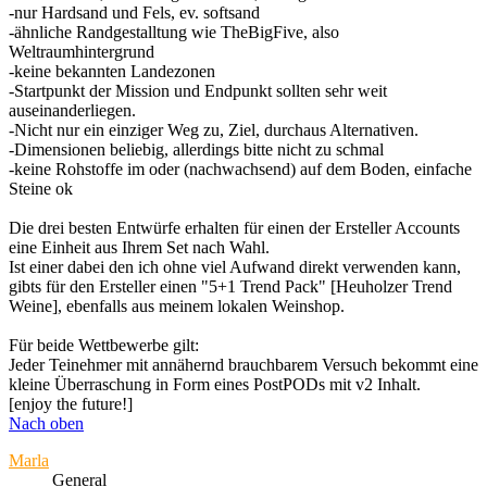
-nur Hardsand und Fels, ev. softsand
-ähnliche Randgestalltung wie TheBigFive, also
Weltraumhintergrund
-keine bekannten Landezonen
-Startpunkt der Mission und Endpunkt sollten sehr weit
auseinanderliegen.
-Nicht nur ein einziger Weg zu, Ziel, durchaus Alternativen.
-Dimensionen beliebig, allerdings bitte nicht zu schmal
-keine Rohstoffe im oder (nachwachsend) auf dem Boden, einfache
Steine ok
Die drei besten Entwürfe erhalten für einen der Ersteller Accounts
eine Einheit aus Ihrem Set nach Wahl.
Ist einer dabei den ich ohne viel Aufwand direkt verwenden kann,
gibts für den Ersteller einen "5+1 Trend Pack" [Heuholzer Trend
Weine], ebenfalls aus meinem lokalen Weinshop.
Für beide Wettbewerbe gilt:
Jeder Teinehmer mit annähernd brauchbarem Versuch bekommt eine
kleine Überraschung in Form eines PostPODs mit v2 Inhalt.
[enjoy the future!]
Nach oben
Marla
General