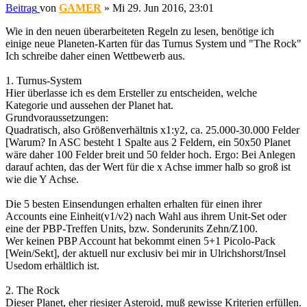
Beitrag
von
GAMER
»
Mi 29. Jun 2016, 23:01
Wie in den neuen überarbeiteten Regeln zu lesen, benötige ich
einige neue Planeten-Karten für das Turnus System und "The Rock"
Ich schreibe daher einen Wettbewerb aus.
1. Turnus-System
Hier überlasse ich es dem Ersteller zu entscheiden, welche
Kategorie und aussehen der Planet hat.
Grundvoraussetzungen:
Quadratisch, also Größenverhältnis x1:y2, ca. 25.000-30.000 Felder
[Warum? In ASC besteht 1 Spalte aus 2 Feldern, ein 50x50 Planet
wäre daher 100 Felder breit und 50 felder hoch. Ergo: Bei Anlegen
darauf achten, das der Wert für die x Achse immer halb so groß ist
wie die Y Achse.
Die 5 besten Einsendungen erhalten erhalten für einen ihrer
Accounts eine Einheit(v1/v2) nach Wahl aus ihrem Unit-Set oder
eine der PBP-Treffen Units, bzw. Sonderunits Zehn/Z100.
Wer keinen PBP Account hat bekommt einen 5+1 Picolo-Pack
[Wein/Sekt], der aktuell nur exclusiv bei mir in Ulrichshorst/Insel
Usedom erhältlich ist.
2. The Rock
Dieser Planet, eher riesiger Asteroid, muß gewisse Kriterien erfüllen.