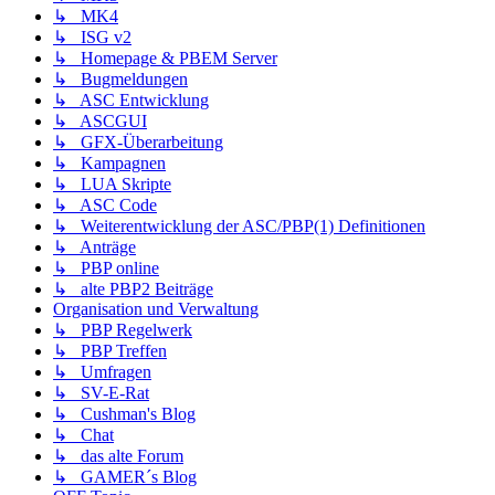
↳ MK4
↳ ISG v2
↳ Homepage & PBEM Server
↳ Bugmeldungen
↳ ASC Entwicklung
↳ ASCGUI
↳ GFX-Überarbeitung
↳ Kampagnen
↳ LUA Skripte
↳ ASC Code
↳ Weiterentwicklung der ASC/PBP(1) Definitionen
↳ Anträge
↳ PBP online
↳ alte PBP2 Beiträge
Organisation und Verwaltung
↳ PBP Regelwerk
↳ PBP Treffen
↳ Umfragen
↳ SV-E-Rat
↳ Cushman's Blog
↳ Chat
↳ das alte Forum
↳ GAMER´s Blog