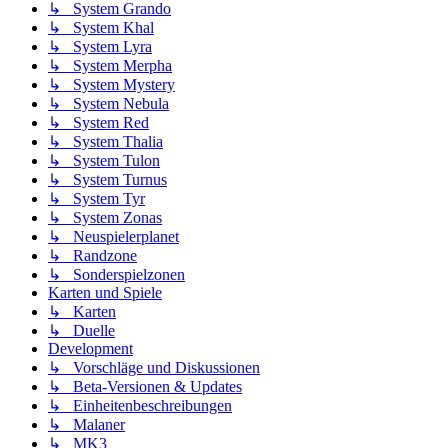
↳ System Grando
↳ System Khal
↳ System Lyra
↳ System Merpha
↳ System Mystery
↳ System Nebula
↳ System Red
↳ System Thalia
↳ System Tulon
↳ System Turnus
↳ System Tyr
↳ System Zonas
↳ Neuspielerplanet
↳ Randzone
↳ Sonderspielzonen
Karten und Spiele
↳ Karten
↳ Duelle
Development
↳ Vorschläge und Diskussionen
↳ Beta-Versionen & Updates
↳ Einheitenbeschreibungen
↳ Malaner
↳ MK3