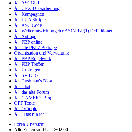
↳ ASCGUI
↳ GFX-Überarbeitung
↳ Kampagnen
↳ LUA Skripte
↳ ASC Code
↳ Weiterentwicklung der ASC/PBP(1) Definitionen
↳ Anträge
↳ PBP online
↳ alte PBP2 Beiträge
Organisation und Verwaltung
↳ PBP Regelwerk
↳ PBP Treffen
↳ Umfragen
↳ SV-E-Rat
↳ Cushman's Blog
↳ Chat
↳ das alte Forum
↳ GAMER´s Blog
OFF Topic
↳ Offtopic
↳ "Das bin ich"
Foren-Übersicht
Alle Zeiten sind
UTC+02:00