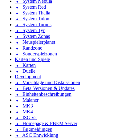
↳ System Nebula
↳ System Red
↳ System Thalia
↳ System Tulon
↳ System Turnus
↳ System Tyr
↳ System Zonas
↳ Neuspielerplanet
↳ Randzone
↳ Sonderspielzonen
Karten und Spiele
↳ Karten
↳ Duelle
Development
↳ Vorschläge und Diskussionen
↳ Beta-Versionen & Updates
↳ Einheitenbeschreibungen
↳ Malaner
↳ MK3
↳ MK4
↳ ISG v2
↳ Homepage & PBEM Server
↳ Bugmeldungen
↳ ASC Entwicklung