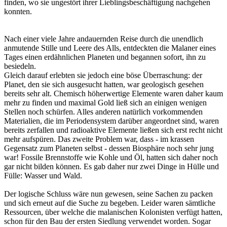
finden, wo sie ungestört ihrer Lieblingsbeschäftigung nachgehen
konnten.
Nach einer viele Jahre andauernden Reise durch die unendlich
anmutende Stille und Leere des Alls, entdeckten die Malaner eines
Tages einen erdähnlichen Planeten und begannen sofort, ihn zu
besiedeln.
Gleich darauf erlebten sie jedoch eine böse Überraschung: der
Planet, den sie sich ausgesucht hatten, war geologisch gesehen
bereits sehr alt. Chemisch höherwertige Elemente waren daher kaum
mehr zu finden und maximal Gold ließ sich an einigen wenigen
Stellen noch schürfen. Alles anderen natürlich vorkommenden
Materialien, die im Periodensystem darüber angeordnet sind, waren
bereits zerfallen und radioaktive Elemente ließen sich erst recht nicht
mehr aufspüren. Das zweite Problem war, dass - im krassen
Gegensatz zum Planeten selbst - dessen Biosphäre noch sehr jung
war! Fossile Brennstoffe wie Kohle und Öl, hatten sich daher noch
gar nicht bilden können. Es gab daher nur zwei Dinge in Hülle und
Fülle: Wasser und Wald.
Der logische Schluss wäre nun gewesen, seine Sachen zu packen
und sich erneut auf die Suche zu begeben. Leider waren sämtliche
Ressourcen, über welche die malanischen Kolonisten verfügt hatten,
schon für den Bau der ersten Siedlung verwendet worden. Sogar