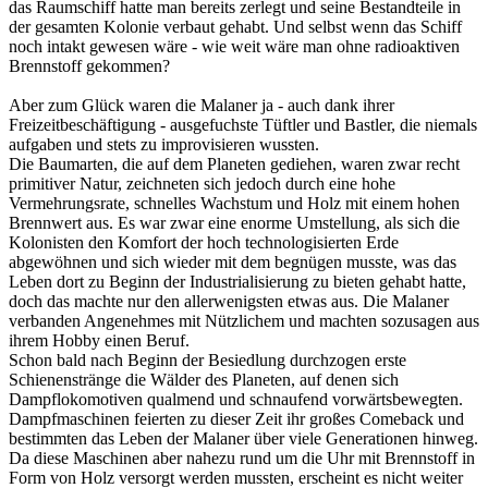
das Raumschiff hatte man bereits zerlegt und seine Bestandteile in
der gesamten Kolonie verbaut gehabt. Und selbst wenn das Schiff
noch intakt gewesen wäre - wie weit wäre man ohne radioaktiven
Brennstoff gekommen?
Aber zum Glück waren die Malaner ja - auch dank ihrer
Freizeitbeschäftigung - ausgefuchste Tüftler und Bastler, die niemals
aufgaben und stets zu improvisieren wussten.
Die Baumarten, die auf dem Planeten gediehen, waren zwar recht
primitiver Natur, zeichneten sich jedoch durch eine hohe
Vermehrungsrate, schnelles Wachstum und Holz mit einem hohen
Brennwert aus. Es war zwar eine enorme Umstellung, als sich die
Kolonisten den Komfort der hoch technologisierten Erde
abgewöhnen und sich wieder mit dem begnügen musste, was das
Leben dort zu Beginn der Industrialisierung zu bieten gehabt hatte,
doch das machte nur den allerwenigsten etwas aus. Die Malaner
verbanden Angenehmes mit Nützlichem und machten sozusagen aus
ihrem Hobby einen Beruf.
Schon bald nach Beginn der Besiedlung durchzogen erste
Schienenstränge die Wälder des Planeten, auf denen sich
Dampflokomotiven qualmend und schnaufend vorwärtsbewegten.
Dampfmaschinen feierten zu dieser Zeit ihr großes Comeback und
bestimmten das Leben der Malaner über viele Generationen hinweg.
Da diese Maschinen aber nahezu rund um die Uhr mit Brennstoff in
Form von Holz versorgt werden mussten, erscheint es nicht weiter