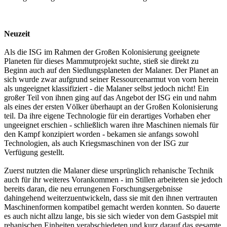
Neuzeit
Als die ISG im Rahmen der Großen Kolonisierung geeignete
Planeten für dieses Mammutprojekt suchte, stieß sie direkt zu
Beginn auch auf den Siedlungsplaneten der Malaner. Der Planet an
sich wurde zwar aufgrund seiner Ressourcenarmut von vorn herein
als ungeeignet klassifiziert - die Malaner selbst jedoch nicht! Ein
großer Teil von ihnen ging auf das Angebot der ISG ein und nahm
als eines der ersten Völker überhaupt an der Großen Kolonisierung
teil. Da ihre eigene Technologie für ein derartiges Vorhaben eher
ungeeignet erschien - schließlich waren ihre Maschinen niemals für
den Kampf konzipiert worden - bekamen sie anfangs sowohl
Technologien, als auch Kriegsmaschinen von der ISG zur
Verfügung gestellt.
Zuerst nutzten die Malaner diese ursprünglich rehanische Technik
auch für ihr weiteres Vorankommen - im Stillen arbeiteten sie jedoch
bereits daran, die neu errungenen Forschungsergebnisse
dahingehend weiterzuentwickeln, dass sie mit den ihnen vertrauten
Maschinenformen kompatibel gemacht werden konnten. So dauerte
es auch nicht allzu lange, bis sie sich wieder von dem Gastspiel mit
rehanischen Einheiten verabschiedeten und kurz darauf das gesamte