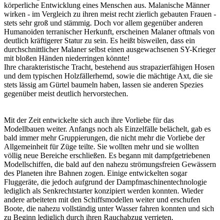
körperliche Entwicklung eines Menschen aus. Malanische Männer
wirken - im Vergleich zu ihren meist recht zierlich gebauten Frauen -
stets sehr groß und stämmig. Doch vor allem gegenüber anderen
Humanoiden terranischer Herkunft, erscheinen Malaner oftmals von
deutlich kräftigerer Statur zu sein. Es heißt bisweilen, dass ein
durchschnittlicher Malaner selbst einen ausgewachsenen SY-Krieger
mit bloßen Händen niederringen könnte!
Ihre charakteristische Tracht, bestehend aus strapazierfähigen Hosen
und dem typischen Holzfällerhemd, sowie die mächtige Axt, die sie
stets lässig am Gürtel baumeln haben, lassen sie anderen Spezies
gegenüber meist deutlich hervorstechen.
Mit der Zeit entwickelte sich auch ihre Vorliebe für das
Modellbauen weiter. Anfangs noch als Einzelfälle belächelt, gab es
bald immer mehr Gruppierungen, die nicht mehr die Vorliebe der
Allgemeinheit für Züge teilte. Sie wollten mehr und sie wollten
völlig neue Bereiche erschließen. Es begann mit dampfgetriebenen
Modellschiffen, die bald auf den nahezu strömungsfreien Gewässern
des Planeten ihre Bahnen zogen. Einige entwickelten sogar
Fluggeräte, die jedoch aufgrund der Dampfmaschinentechnologie
lediglich als Senkrechtstarter konzipiert werden konnten. Wieder
andere arbeiteten mit den Schiffsmodellen weiter und erschufen
Boote, die nahezu vollständig unter Wasser fahren konnten und sich
zu Beginn lediglich durch ihren Rauchabzug verrieten.