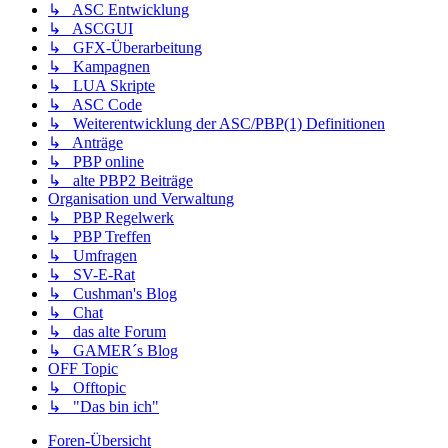
↳ ASC Entwicklung
↳ ASCGUI
↳ GFX-Überarbeitung
↳ Kampagnen
↳ LUA Skripte
↳ ASC Code
↳ Weiterentwicklung der ASC/PBP(1) Definitionen
↳ Anträge
↳ PBP online
↳ alte PBP2 Beiträge
Organisation und Verwaltung
↳ PBP Regelwerk
↳ PBP Treffen
↳ Umfragen
↳ SV-E-Rat
↳ Cushman's Blog
↳ Chat
↳ das alte Forum
↳ GAMER´s Blog
OFF Topic
↳ Offtopic
↳ "Das bin ich"
Foren-Übersicht