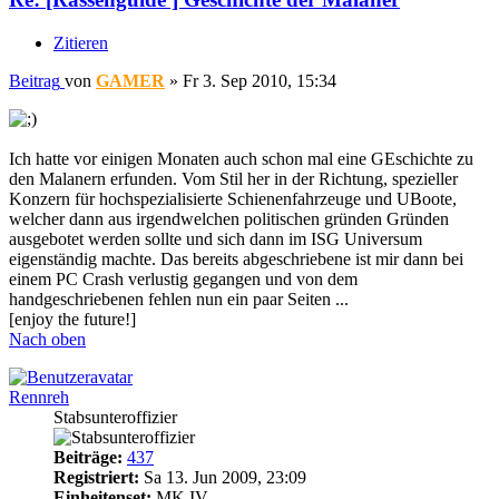
Zitieren
Beitrag
von
GAMER
»
Fr 3. Sep 2010, 15:34
Ich hatte vor einigen Monaten auch schon mal eine GEschichte zu
den Malanern erfunden. Vom Stil her in der Richtung, spezieller
Konzern für hochspezialisierte Schienenfahrzeuge und UBoote,
welcher dann aus irgendwelchen politischen gründen Gründen
ausgebotet werden sollte und sich dann im ISG Universum
eigenständig machte. Das bereits abgeschriebene ist mir dann bei
einem PC Crash verlustig gegangen und von dem
handgeschriebenen fehlen nun ein paar Seiten ...
[enjoy the future!]
Nach oben
Rennreh
Stabsunteroffizier
Beiträge:
437
Registriert:
Sa 13. Jun 2009, 23:09
Einheitenset:
MK IV