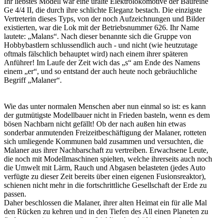
Ihr liebstes Modell war eine uralte Elektrolokomotive der Baureihe
Ge 4/4 II, die durch ihre schlichte Eleganz bestach. Die einzigste
Vertreterin dieses Typs, von der noch Aufzeichnungen und Bilder
existierten, war die Lok mit der Betriebsnummer 626. Ihr Name
lautete: „Malans“. Nach dieser benannte sich die Gruppe von
Hobbybastlern schlussendlich auch - und nicht (wie heutzutage
oftmals fälschlich behauptet wird) nach einem ihrer späteren
Anführer! Im Laufe der Zeit wich das „s“ am Ende des Namens
einem „er“, und so entstand der auch heute noch gebräuchliche
Begriff „Malaner“.
Wie das unter normalen Menschen aber nun einmal so ist: es kann
der gutmütigste Modellbauer nicht in Frieden basteln, wenn es dem
bösen Nachbarn nicht gefällt! Ob der nach außen hin etwas
sonderbar anmutenden Freizeitbeschäftigung der Malaner, rotteten
sich umliegende Kommunen bald zusammen und versuchten, die
Malaner aus ihrer Nachbarschaft zu vertreiben. Erwachsene Leute,
die noch mit Modellmaschinen spielten, welche ihrerseits auch noch
die Umwelt mit Lärm, Rauch und Abgasen belasteten (jedes Auto
verfügte zu dieser Zeit bereits über einen eigenen Fusionsreaktor),
schienen nicht mehr in die fortschrittliche Gesellschaft der Erde zu
passen.
Daher beschlossen die Malaner, ihrer alten Heimat ein für alle Mal
den Rücken zu kehren und in den Tiefen des All einen Planeten zu