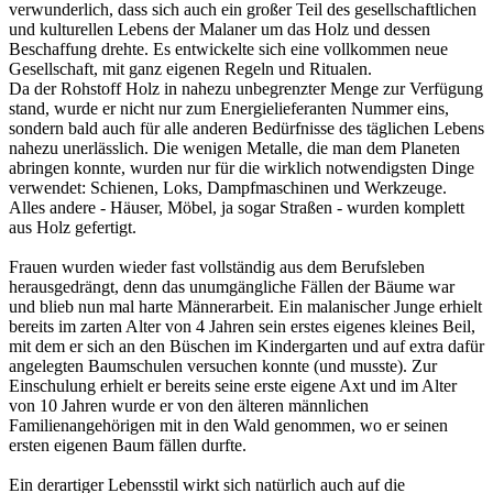
verwunderlich, dass sich auch ein großer Teil des gesellschaftlichen
und kulturellen Lebens der Malaner um das Holz und dessen
Beschaffung drehte. Es entwickelte sich eine vollkommen neue
Gesellschaft, mit ganz eigenen Regeln und Ritualen.
Da der Rohstoff Holz in nahezu unbegrenzter Menge zur Verfügung
stand, wurde er nicht nur zum Energielieferanten Nummer eins,
sondern bald auch für alle anderen Bedürfnisse des täglichen Lebens
nahezu unerlässlich. Die wenigen Metalle, die man dem Planeten
abringen konnte, wurden nur für die wirklich notwendigsten Dinge
verwendet: Schienen, Loks, Dampfmaschinen und Werkzeuge.
Alles andere - Häuser, Möbel, ja sogar Straßen - wurden komplett
aus Holz gefertigt.
Frauen wurden wieder fast vollständig aus dem Berufsleben
herausgedrängt, denn das unumgängliche Fällen der Bäume war
und blieb nun mal harte Männerarbeit. Ein malanischer Junge erhielt
bereits im zarten Alter von 4 Jahren sein erstes eigenes kleines Beil,
mit dem er sich an den Büschen im Kindergarten und auf extra dafür
angelegten Baumschulen versuchen konnte (und musste). Zur
Einschulung erhielt er bereits seine erste eigene Axt und im Alter
von 10 Jahren wurde er von den älteren männlichen
Familienangehörigen mit in den Wald genommen, wo er seinen
ersten eigenen Baum fällen durfte.
Ein derartiger Lebensstil wirkt sich natürlich auch auf die