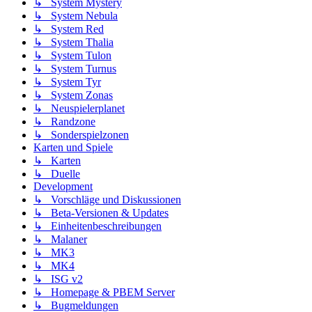
↳ System Mystery
↳ System Nebula
↳ System Red
↳ System Thalia
↳ System Tulon
↳ System Turnus
↳ System Tyr
↳ System Zonas
↳ Neuspielerplanet
↳ Randzone
↳ Sonderspielzonen
Karten und Spiele
↳ Karten
↳ Duelle
Development
↳ Vorschläge und Diskussionen
↳ Beta-Versionen & Updates
↳ Einheitenbeschreibungen
↳ Malaner
↳ MK3
↳ MK4
↳ ISG v2
↳ Homepage & PBEM Server
↳ Bugmeldungen