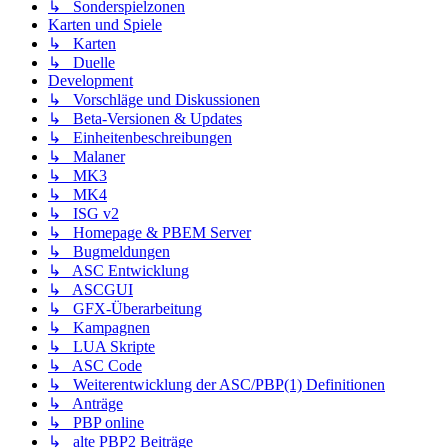
↳ Sonderspielzonen
Karten und Spiele
↳ Karten
↳ Duelle
Development
↳ Vorschläge und Diskussionen
↳ Beta-Versionen & Updates
↳ Einheitenbeschreibungen
↳ Malaner
↳ MK3
↳ MK4
↳ ISG v2
↳ Homepage & PBEM Server
↳ Bugmeldungen
↳ ASC Entwicklung
↳ ASCGUI
↳ GFX-Überarbeitung
↳ Kampagnen
↳ LUA Skripte
↳ ASC Code
↳ Weiterentwicklung der ASC/PBP(1) Definitionen
↳ Anträge
↳ PBP online
↳ alte PBP2 Beiträge