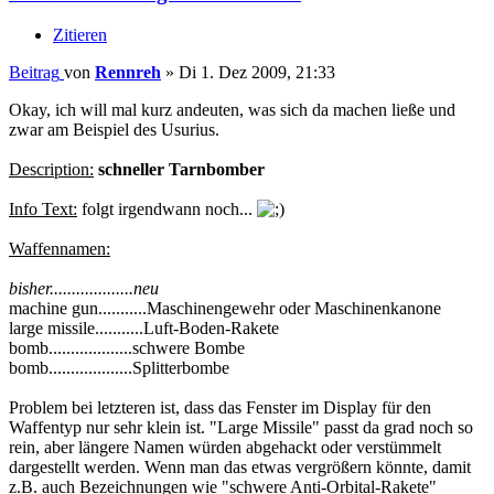
Zitieren
Beitrag
von
Rennreh
»
Di 1. Dez 2009, 21:33
Okay, ich will mal kurz andeuten, was sich da machen ließe und
zwar am Beispiel des Usurius.
Description:
schneller Tarnbomber
Info Text:
folgt irgendwann noch...
Waffennamen:
bisher...................neu
machine gun...........Maschinengewehr oder Maschinenkanone
large missile...........Luft-Boden-Rakete
bomb...................schwere Bombe
bomb...................Splitterbombe
Problem bei letzteren ist, dass das Fenster im Display für den
Waffentyp nur sehr klein ist. "Large Missile" passt da grad noch so
rein, aber längere Namen würden abgehackt oder verstümmelt
dargestellt werden. Wenn man das etwas vergrößern könnte, damit
z.B. auch Bezeichnungen wie "schwere Anti-Orbital-Rakete"