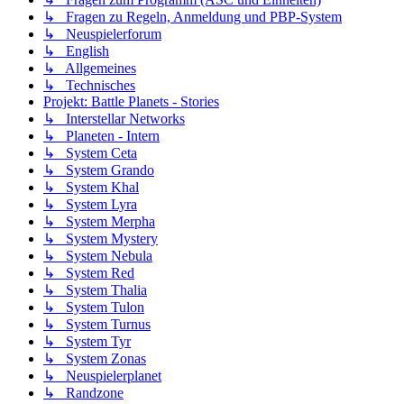
↳ Fragen zu Regeln, Anmeldung und PBP-System
↳ Neuspielerforum
↳ English
↳ Allgemeines
↳ Technisches
Projekt: Battle Planets - Stories
↳ Interstellar Networks
↳ Planeten - Intern
↳ System Ceta
↳ System Grando
↳ System Khal
↳ System Lyra
↳ System Merpha
↳ System Mystery
↳ System Nebula
↳ System Red
↳ System Thalia
↳ System Tulon
↳ System Turnus
↳ System Tyr
↳ System Zonas
↳ Neuspielerplanet
↳ Randzone