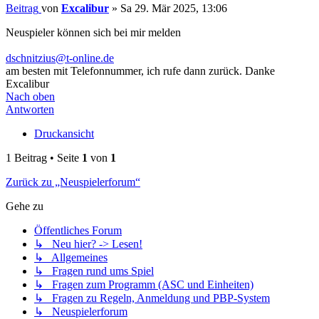
Beitrag
von
Excalibur
»
Sa 29. Mär 2025, 13:06
Neuspieler können sich bei mir melden
dschnitzius@t-online.de
am besten mit Telefonnummer, ich rufe dann zurück. Danke
Excalibur
Nach oben
Antworten
Druckansicht
1 Beitrag • Seite
1
von
1
Zurück zu „Neuspielerforum“
Gehe zu
Öffentliches Forum
↳ Neu hier? -> Lesen!
↳ Allgemeines
↳ Fragen rund ums Spiel
↳ Fragen zum Programm (ASC und Einheiten)
↳ Fragen zu Regeln, Anmeldung und PBP-System
↳ Neuspielerforum