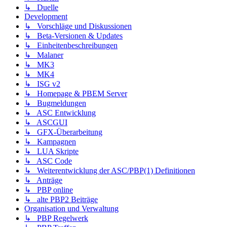
↳ Duelle
Development
↳ Vorschläge und Diskussionen
↳ Beta-Versionen & Updates
↳ Einheitenbeschreibungen
↳ Malaner
↳ MK3
↳ MK4
↳ ISG v2
↳ Homepage & PBEM Server
↳ Bugmeldungen
↳ ASC Entwicklung
↳ ASCGUI
↳ GFX-Überarbeitung
↳ Kampagnen
↳ LUA Skripte
↳ ASC Code
↳ Weiterentwicklung der ASC/PBP(1) Definitionen
↳ Anträge
↳ PBP online
↳ alte PBP2 Beiträge
Organisation und Verwaltung
↳ PBP Regelwerk