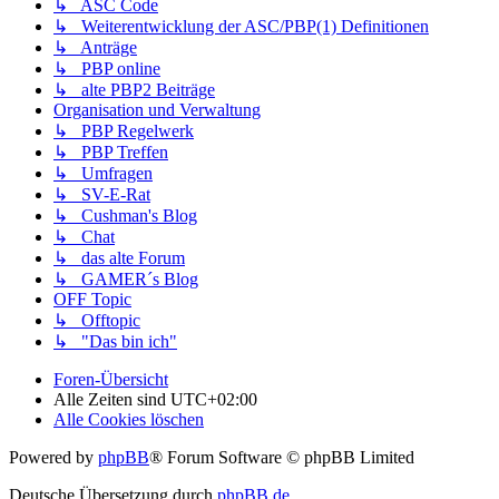
↳ ASC Code
↳ Weiterentwicklung der ASC/PBP(1) Definitionen
↳ Anträge
↳ PBP online
↳ alte PBP2 Beiträge
Organisation und Verwaltung
↳ PBP Regelwerk
↳ PBP Treffen
↳ Umfragen
↳ SV-E-Rat
↳ Cushman's Blog
↳ Chat
↳ das alte Forum
↳ GAMER´s Blog
OFF Topic
↳ Offtopic
↳ "Das bin ich"
Foren-Übersicht
Alle Zeiten sind
UTC+02:00
Alle Cookies löschen
Powered by
phpBB
® Forum Software © phpBB Limited
Deutsche Übersetzung durch
phpBB.de