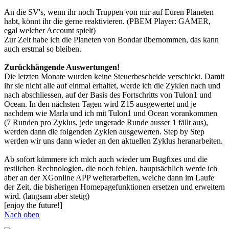
An die SV's, wenn ihr noch Truppen von mir auf Euren Planeten
habt, könnt ihr die gerne reaktivieren. (PBEM Player: GAMER,
egal welcher Account spielt)
Zur Zeit habe ich die Planeten von Bondar übernommen, das kann
auch erstmal so bleiben.
Zurückhängende Auswertungen!
Die letzten Monate wurden keine Steuerbescheide verschickt. Damit
ihr sie nicht alle auf einmal erhaltet, werde ich die Zyklen nach und
nach abschliessen, auf der Basis des Fortschritts von Tulon1 und
Ocean. In den nächsten Tagen wird Z15 ausgewertet und je
nachdem wie Marla und ich mit Tulon1 und Ocean vorankommen
(7 Runden pro Zyklus, jede ungerade Runde ausser 1 fällt aus),
werden dann die folgenden Zyklen ausgewerten. Step by Step
werden wir uns dann wieder an den aktuellen Zyklus heranarbeiten.
Ab sofort kümmere ich mich auch wieder um Bugfixes und die
restlichen Rechnologien, die noch fehlen. hauptsächlich werde ich
aber an der XGonline APP weiterarbeiten, welche dann im Laufe
der Zeit, die bisherigen Homepagefunktionen ersetzen und erweitern
wird. (langsam aber stetig)
[enjoy the future!]
Nach oben