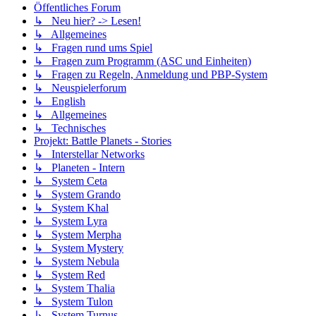
Öffentliches Forum
↳ Neu hier? -> Lesen!
↳ Allgemeines
↳ Fragen rund ums Spiel
↳ Fragen zum Programm (ASC und Einheiten)
↳ Fragen zu Regeln, Anmeldung und PBP-System
↳ Neuspielerforum
↳ English
↳ Allgemeines
↳ Technisches
Projekt: Battle Planets - Stories
↳ Interstellar Networks
↳ Planeten - Intern
↳ System Ceta
↳ System Grando
↳ System Khal
↳ System Lyra
↳ System Merpha
↳ System Mystery
↳ System Nebula
↳ System Red
↳ System Thalia
↳ System Tulon
↳ System Turnus