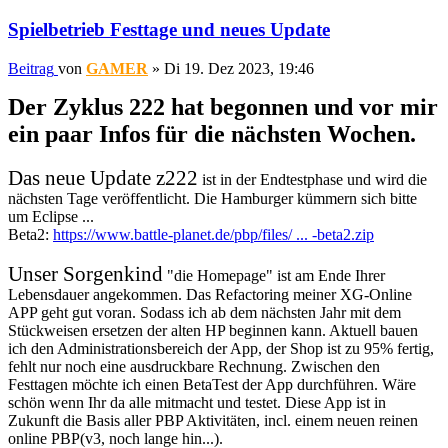
Spielbetrieb Festtage und neues Update
Beitrag
von
GAMER
»
Di 19. Dez 2023, 19:46
Der Zyklus 222 hat begonnen und vor mir
ein paar Infos für die nächsten Wochen.
Das neue Update z222
ist in der Endtestphase und wird die
nächsten Tage veröffentlicht. Die Hamburger kümmern sich bitte
um Eclipse ...
Beta2:
https://www.battle-planet.de/pbp/files/ ... -beta2.zip
Unser Sorgenkind
"die Homepage" ist am Ende Ihrer
Lebensdauer angekommen. Das Refactoring meiner XG-Online
APP geht gut voran. Sodass ich ab dem nächsten Jahr mit dem
Stückweisen ersetzen der alten HP beginnen kann. Aktuell bauen
ich den Administrationsbereich der App, der Shop ist zu 95% fertig,
fehlt nur noch eine ausdruckbare Rechnung. Zwischen den
Festtagen möchte ich einen BetaTest der App durchführen. Wäre
schön wenn Ihr da alle mitmacht und testet. Diese App ist in
Zukunft die Basis aller PBP Aktivitäten, incl. einem neuen reinen
online PBP(v3, noch lange hin...).