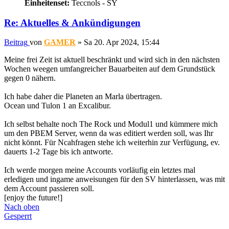
Einheitenset:
Teccnols - SY
Re: Aktuelles & Ankündigungen
Beitrag
von
GAMER
»
Sa 20. Apr 2024, 15:44
Meine frei Zeit ist aktuell beschränkt und wird sich in den nächsten
Wochen weegen umfangreicher Bauarbeiten auf dem Grundstück
gegen 0 nähern.
Ich habe daher die Planeten an Marla übertragen.
Ocean und Tulon 1 an Excalibur.
Ich selbst behalte noch The Rock und Modul1 und kümmere mich
um den PBEM Server, wenn da was editiert werden soll, was Ihr
nicht könnt. Für Ncahfragen stehe ich weiterhin zur Verfügung, ev.
dauerts 1-2 Tage bis ich antworte.
Ich werde morgen meine Accounts vorläufig ein letztes mal
erledigen und ingame anweisungen für den SV hinterlassen, was mit
dem Account passieren soll.
[enjoy the future!]
Nach oben
Gesperrt