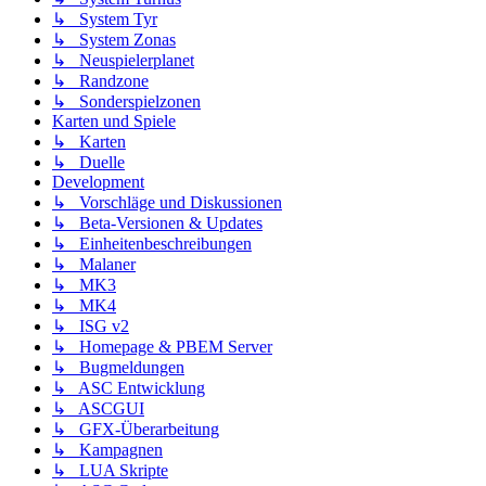
↳ System Tyr
↳ System Zonas
↳ Neuspielerplanet
↳ Randzone
↳ Sonderspielzonen
Karten und Spiele
↳ Karten
↳ Duelle
Development
↳ Vorschläge und Diskussionen
↳ Beta-Versionen & Updates
↳ Einheitenbeschreibungen
↳ Malaner
↳ MK3
↳ MK4
↳ ISG v2
↳ Homepage & PBEM Server
↳ Bugmeldungen
↳ ASC Entwicklung
↳ ASCGUI
↳ GFX-Überarbeitung
↳ Kampagnen
↳ LUA Skripte