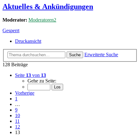
Aktuelles & Ankündigungen
Moderator:
Moderatoren2
Gesperrt
Druckansicht
Erweiterte Suche
Suche
128 Beiträge
Seite
13
von
13
Gehe zu Seite:
Vorherige
1
…
9
10
11
12
13