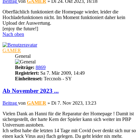
Beitrag
von
GAMER
»
Di 24. Okt 2023, 16:18
Oberflächlich funktioniert die Homepage wieder, leider die
Hochladefunktionen nicht. Im Moment funktioniert daher kein
Upload der Auswertung.
[enjoy the future!]
Nach oben
GAMER
General
Beiträge:
8869
Registriert:
Sa 7. Mär 2009, 14:49
Einheitenset:
Teccnols - SY
Ab November 2023 ...
Beitrag
von
GAMER
»
Di 7. Nov 2023, 13:23
Vielen Dank an Hanni für die Reparatur der Homepage ! Damit ist
sichergestellt, der harte Kern der Spieler kann sich weiter im PBP
Universum austoben.
Ich selbst habe die letzten 14 Tage mit Covid (wer denkt sich nur so
einen kack Virus aus) flach gelegen. Da geht leider nix mehr.