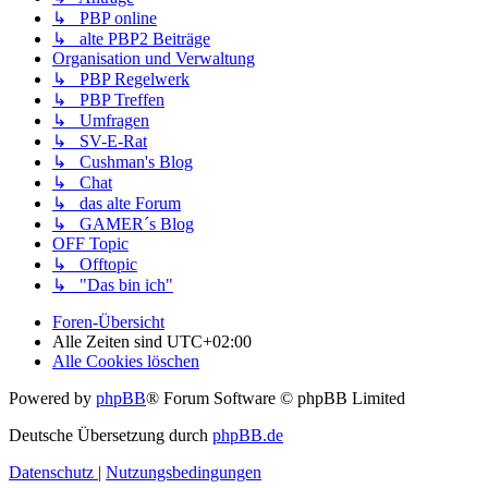
↳ PBP online
↳ alte PBP2 Beiträge
Organisation und Verwaltung
↳ PBP Regelwerk
↳ PBP Treffen
↳ Umfragen
↳ SV-E-Rat
↳ Cushman's Blog
↳ Chat
↳ das alte Forum
↳ GAMER´s Blog
OFF Topic
↳ Offtopic
↳ "Das bin ich"
Foren-Übersicht
Alle Zeiten sind
UTC+02:00
Alle Cookies löschen
Powered by
phpBB
® Forum Software © phpBB Limited
Deutsche Übersetzung durch
phpBB.de
Datenschutz
|
Nutzungsbedingungen