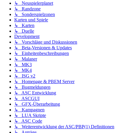
↳ Neuspielerplanet
↳ Randzone
↳ Sonderspielzonen
Karten und Spiele
↳ Karten
↳ Duelle
Development
↳ Vorschläge und Diskussionen
↳ Beta-Versionen & Updates
↳ Einheitenbeschreibungen
↳ Malaner
↳ MK3
↳ MK4
↳ ISG v2
↳ Homepage & PBEM Server
↳ Bugmeldungen
↳ ASC Entwicklung
↳ ASCGUI
↳ GFX-Überarbeitung
↳ Kampagnen
↳ LUA Skripte
↳ ASC Code
↳ Weiterentwicklung der ASC/PBP(1) Definitionen
↳ Anträge