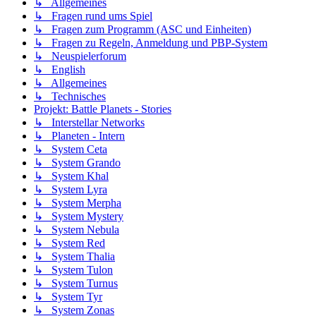
↳ Allgemeines
↳ Fragen rund ums Spiel
↳ Fragen zum Programm (ASC und Einheiten)
↳ Fragen zu Regeln, Anmeldung und PBP-System
↳ Neuspielerforum
↳ English
↳ Allgemeines
↳ Technisches
Projekt: Battle Planets - Stories
↳ Interstellar Networks
↳ Planeten - Intern
↳ System Ceta
↳ System Grando
↳ System Khal
↳ System Lyra
↳ System Merpha
↳ System Mystery
↳ System Nebula
↳ System Red
↳ System Thalia
↳ System Tulon
↳ System Turnus
↳ System Tyr
↳ System Zonas