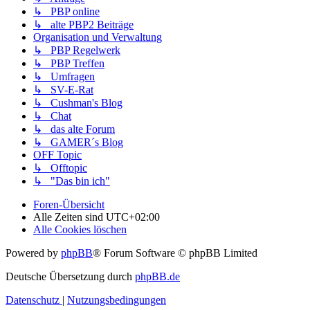
↳ PBP online
↳ alte PBP2 Beiträge
Organisation und Verwaltung
↳ PBP Regelwerk
↳ PBP Treffen
↳ Umfragen
↳ SV-E-Rat
↳ Cushman's Blog
↳ Chat
↳ das alte Forum
↳ GAMER´s Blog
OFF Topic
↳ Offtopic
↳ "Das bin ich"
Foren-Übersicht
Alle Zeiten sind
UTC+02:00
Alle Cookies löschen
Powered by
phpBB
® Forum Software © phpBB Limited
Deutsche Übersetzung durch
phpBB.de
Datenschutz
|
Nutzungsbedingungen