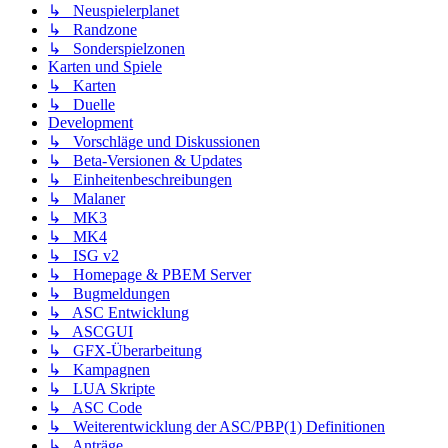
↳ Neuspielerplanet
↳ Randzone
↳ Sonderspielzonen
Karten und Spiele
↳ Karten
↳ Duelle
Development
↳ Vorschläge und Diskussionen
↳ Beta-Versionen & Updates
↳ Einheitenbeschreibungen
↳ Malaner
↳ MK3
↳ MK4
↳ ISG v2
↳ Homepage & PBEM Server
↳ Bugmeldungen
↳ ASC Entwicklung
↳ ASCGUI
↳ GFX-Überarbeitung
↳ Kampagnen
↳ LUA Skripte
↳ ASC Code
↳ Weiterentwicklung der ASC/PBP(1) Definitionen
↳ Anträge