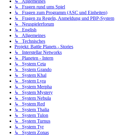
↳ Allgemeines
↳ Fragen rund ums Spiel
↳ Fragen zum Programm (ASC und Einheiten)
↳ Fragen zu Regeln, Anmeldung und PBP-System
↳ Neuspielerforum
↳ English
↳ Allgemeines
↳ Technisches
Projekt: Battle Planets - Stories
↳ Interstellar Networks
↳ Planeten - Intern
↳ System Ceta
↳ System Grando
↳ System Khal
↳ System Lyra
↳ System Merpha
↳ System Mystery
↳ System Nebula
↳ System Red
↳ System Thalia
↳ System Tulon
↳ System Turnus
↳ System Tyr
↳ System Zonas