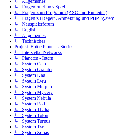
↳ Allgemeines
↳ Fragen rund ums Spiel
↳ Fragen zum Programm (ASC und Einheiten)
↳ Fragen zu Regeln, Anmeldung und PBP-System
↳ Neuspielerforum
↳ English
↳ Allgemeines
↳ Technisches
Projekt: Battle Planets - Stories
↳ Interstellar Networks
↳ Planeten - Intern
↳ System Ceta
↳ System Grando
↳ System Khal
↳ System Lyra
↳ System Merpha
↳ System Mystery
↳ System Nebula
↳ System Red
↳ System Thalia
↳ System Tulon
↳ System Turnus
↳ System Tyr
↳ System Zonas