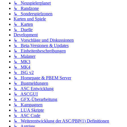
↳ Neuspielerplanet
↳ Randzone
↳ Sonderspielzonen
Karten und Spiele
↳ Karten
↳ Duelle
Development
↳ Vorschläge und Diskussionen
↳ Beta-Versionen & Updates
↳ Einheitenbeschreibungen
↳ Malaner
↳ MK3
↳ MK4
↳ ISG v2
↳ Homepage & PBEM Server
↳ Bugmeldungen
↳ ASC Entwicklung
↳ ASCGUI
↳ GFX-Überarbeitung
↳ Kampagnen
↳ LUA Skripte
↳ ASC Code
↳ Weiterentwicklung der ASC/PBP(1) Definitionen
↳ Anträge