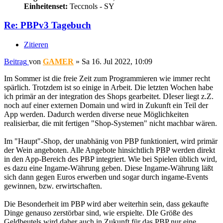
Einheitenset:
Teccnols - SY
Re: PBPv3 Tagebuch
Zitieren
Beitrag
von
GAMER
»
Sa 16. Jul 2022, 10:09
Im Sommer ist die freie Zeit zum Programmieren wie immer recht
spärlich. Trotzdem ist so einige in Arbeit. Die letzten Wochen habe
ich primär an der integration des Shops gearbeitet. DIeser liegt z.Z.
noch auf einer externen Domain und wird in Zukunft ein Teil der
App werden. Dadurch werden diverse neue Möglichkeiten
realisierbar, die mit fertigen "Shop-Systemen" nicht machbar wären.
Im "Haupt"-Shop, der unabhänig von PBP funktioniert, wird primär
der Wein angeboten. Alle Angebote hinsichtlich PBP werden direkt
in den App-Bereich des PBP integriert. Wie bei Spielen üblich wird,
es dazu eine Ingame-Währung geben. Diese Ingame-Währung läßt
sich dann gegen Euros erwerben und sogar durch ingame-Events
gewinnen, bzw. erwirtschaften.
Die Besonderheit im PBP wird aber weiterhin sein, dass gekaufte
Dinge genauso zerstörbar sind, wie erspielte. DIe Größe des
Geldbeutels wird daher auch in Zukunft für das PBP nur eine