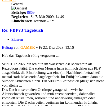
General
Beiträge:
8869
Registriert:
Sa 7. Mär 2009, 14:49
Einheitenset:
Teccnols - SY
Re: PBPv3 Tagebuch
Zitieren
Beitrag
von
GAMER
»
Fr 22. Dez 2023, 13:16
Hab das Tagebuch völlig vergessen ....
Seit 01.12.2022 bin ich nun im Wasserschloss Mellenthin als
Rezeptionst tätig. Die ersten Monate hatte ich mich daher aus PBP
ausgeklinkt, die EInarbeitung war eine (im Nachhinein betrachtet)
mental stark belastende Angelegenheit. Im Frühjahr kamen dann die
outdoor Aktivitäten hinzu. Ein 5000 m² Grundstück pflegt sich nicht
von alleine ...
Das Dach unserer alten Gerümpelgarage ist inzwischen
Altersschwach geworden und muß ersetzt werden , daher alles
komplett Ausräumen, sortieren und anderweitig einlagern oder
entsorgen. Die Dacharbeiten beginnen im kommenden Frühjahr.