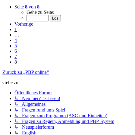
Seite
8
von
8
Gehe zu Seite:
Vorherige
1
…
4
5
6
7
8
Zurück zu „PBP online“
Gehe zu
Öffentliches Forum
↳ Neu hier? -> Lesen!
↳ Allgemeines
↳ Fragen rund ums Spiel
↳ Fragen zum Programm (ASC und Einheiten)
↳ Fragen zu Regeln, Anmeldung und PBP-System
↳ Neuspielerforum
↳ English