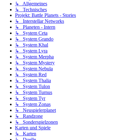
↳ Allgemeines
↳ Technisches
Projekt: Battle Planets - Stories
↳ Interstellar Networks
↳ Planeten - Intern
↳ System Ceta
↳ System Grando
↳ System Khal
↳ System Lyra
↳ System Merpha
↳ System Mystery
↳ System Nebula
↳ System Red
↳ System Thalia
↳ System Tulon
↳ System Turnus
↳ System Tyr
↳ System Zonas
↳ Neuspielerplanet
↳ Randzone
↳ Sonderspielzonen
Karten und Spiele
↳ Karten
↳ Duelle