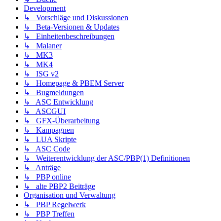
Development
↳ Vorschläge und Diskussionen
↳ Beta-Versionen & Updates
↳ Einheitenbeschreibungen
↳ Malaner
↳ MK3
↳ MK4
↳ ISG v2
↳ Homepage & PBEM Server
↳ Bugmeldungen
↳ ASC Entwicklung
↳ ASCGUI
↳ GFX-Überarbeitung
↳ Kampagnen
↳ LUA Skripte
↳ ASC Code
↳ Weiterentwicklung der ASC/PBP(1) Definitionen
↳ Anträge
↳ PBP online
↳ alte PBP2 Beiträge
Organisation und Verwaltung
↳ PBP Regelwerk
↳ PBP Treffen