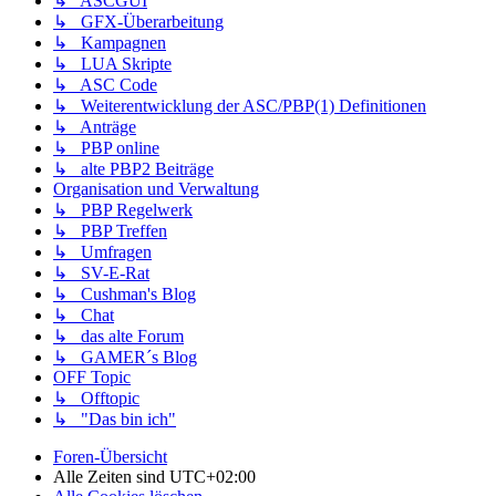
↳ ASCGUI
↳ GFX-Überarbeitung
↳ Kampagnen
↳ LUA Skripte
↳ ASC Code
↳ Weiterentwicklung der ASC/PBP(1) Definitionen
↳ Anträge
↳ PBP online
↳ alte PBP2 Beiträge
Organisation und Verwaltung
↳ PBP Regelwerk
↳ PBP Treffen
↳ Umfragen
↳ SV-E-Rat
↳ Cushman's Blog
↳ Chat
↳ das alte Forum
↳ GAMER´s Blog
OFF Topic
↳ Offtopic
↳ "Das bin ich"
Foren-Übersicht
Alle Zeiten sind
UTC+02:00