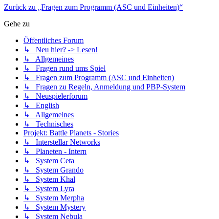
Zurück zu „Fragen zum Programm (ASC und Einheiten)“
Gehe zu
Öffentliches Forum
↳ Neu hier? -> Lesen!
↳ Allgemeines
↳ Fragen rund ums Spiel
↳ Fragen zum Programm (ASC und Einheiten)
↳ Fragen zu Regeln, Anmeldung und PBP-System
↳ Neuspielerforum
↳ English
↳ Allgemeines
↳ Technisches
Projekt: Battle Planets - Stories
↳ Interstellar Networks
↳ Planeten - Intern
↳ System Ceta
↳ System Grando
↳ System Khal
↳ System Lyra
↳ System Merpha
↳ System Mystery
↳ System Nebula