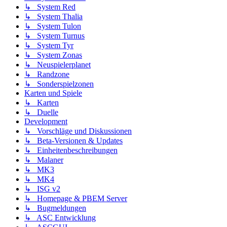
↳ System Red
↳ System Thalia
↳ System Tulon
↳ System Turnus
↳ System Tyr
↳ System Zonas
↳ Neuspielerplanet
↳ Randzone
↳ Sonderspielzonen
Karten und Spiele
↳ Karten
↳ Duelle
Development
↳ Vorschläge und Diskussionen
↳ Beta-Versionen & Updates
↳ Einheitenbeschreibungen
↳ Malaner
↳ MK3
↳ MK4
↳ ISG v2
↳ Homepage & PBEM Server
↳ Bugmeldungen
↳ ASC Entwicklung