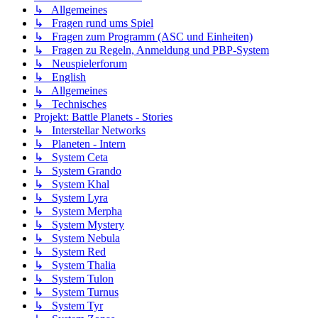
↳ Allgemeines
↳ Fragen rund ums Spiel
↳ Fragen zum Programm (ASC und Einheiten)
↳ Fragen zu Regeln, Anmeldung und PBP-System
↳ Neuspielerforum
↳ English
↳ Allgemeines
↳ Technisches
Projekt: Battle Planets - Stories
↳ Interstellar Networks
↳ Planeten - Intern
↳ System Ceta
↳ System Grando
↳ System Khal
↳ System Lyra
↳ System Merpha
↳ System Mystery
↳ System Nebula
↳ System Red
↳ System Thalia
↳ System Tulon
↳ System Turnus
↳ System Tyr