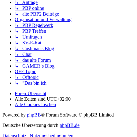
↳ Anträge
↳ PBP online
↳ alte PBP2 Beiträge
Organisation und Verwaltung
↳ PBP Regelwerk
↳ PBP Treffen
↳ Umfragen
↳ SV-E-Rat
↳ Cushman's Blog
↳ Chat
↳ das alte Forum
↳ GAMER´s Blog
OFF Topic
↳ Offtopic
↳ "Das bin ich"
Foren-Übersicht
Alle Zeiten sind
UTC+02:00
Alle Cookies löschen
Powered by
phpBB
® Forum Software © phpBB Limited
Deutsche Übersetzung durch
phpBB.de
Datenschutz
|
Nutzungsbedingungen