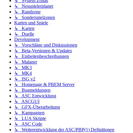
↳ System Zonas
↳ Neuspielerplanet
↳ Randzone
↳ Sonderspielzonen
Karten und Spiele
↳ Karten
↳ Duelle
Development
↳ Vorschläge und Diskussionen
↳ Beta-Versionen & Updates
↳ Einheitenbeschreibungen
↳ Malaner
↳ MK3
↳ MK4
↳ ISG v2
↳ Homepage & PBEM Server
↳ Bugmeldungen
↳ ASC Entwicklung
↳ ASCGUI
↳ GFX-Überarbeitung
↳ Kampagnen
↳ LUA Skripte
↳ ASC Code
↳ Weiterentwicklung der ASC/PBP(1) Definitionen