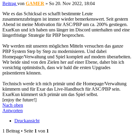
Beitrag
von
GAMER
»
So 20. Nov 2022, 18:04
Wie es das Schicksal es schafft bestimmte Leute
zusammenzubringen ist immer wieder bemerkenswert. Seit gestern
Abend ist meine Motivation für ASC/PBP um ca. 200% gestiegen.
ExarKun und ich haben uns länger im Discord unterhalten und eine
längerfristige Strategie für PBP besprochen.
Wir werden mit unseren möglichen Mitteln versuchen das ganze
PBP System Step by Step zu modernisieren. Und dabei
Homepage/Verwaltung und Spiel komplett auf modern überarbeiten.
Wir beide sind von den Zielen her auf einer Ebene, daher bin ich
vorsichtig optimistisch, dass wir bald die ersten Upgrades
präsentieren können.
Technisch werde ich mich primär umd die Homepage/Verwaltung
kümmern und für Exar das Live-Handbuch für ASC/PBP sein.
ExarKun kümmert sich primär um das Spiel selbst.
[enjoy the future!]
Nach oben
Antworten
Druckansicht
1 Beitrag • Seite
1
von
1