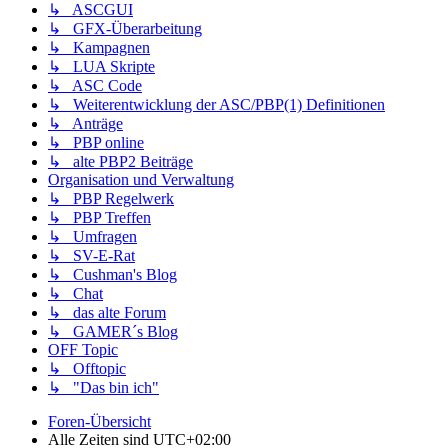
↳ ASCGUI
↳ GFX-Überarbeitung
↳ Kampagnen
↳ LUA Skripte
↳ ASC Code
↳ Weiterentwicklung der ASC/PBP(1) Definitionen
↳ Anträge
↳ PBP online
↳ alte PBP2 Beiträge
Organisation und Verwaltung
↳ PBP Regelwerk
↳ PBP Treffen
↳ Umfragen
↳ SV-E-Rat
↳ Cushman's Blog
↳ Chat
↳ das alte Forum
↳ GAMER´s Blog
OFF Topic
↳ Offtopic
↳ "Das bin ich"
Foren-Übersicht
Alle Zeiten sind
UTC+02:00