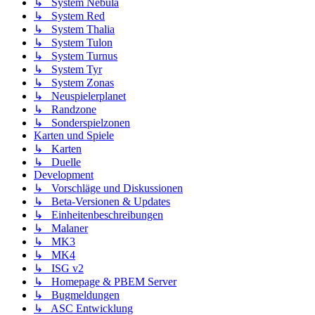
↳ System Nebula
↳ System Red
↳ System Thalia
↳ System Tulon
↳ System Turnus
↳ System Tyr
↳ System Zonas
↳ Neuspielerplanet
↳ Randzone
↳ Sonderspielzonen
Karten und Spiele
↳ Karten
↳ Duelle
Development
↳ Vorschläge und Diskussionen
↳ Beta-Versionen & Updates
↳ Einheitenbeschreibungen
↳ Malaner
↳ MK3
↳ MK4
↳ ISG v2
↳ Homepage & PBEM Server
↳ Bugmeldungen
↳ ASC Entwicklung