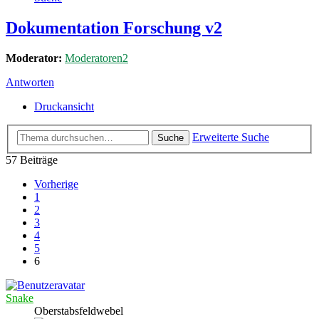
Dokumentation Forschung v2
Moderator:
Moderatoren2
Antworten
Druckansicht
Erweiterte Suche
Suche
57 Beiträge
Vorherige
1
2
3
4
5
6
Snake
Oberstabsfeldwebel