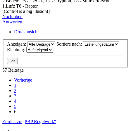
2.Boden: T6 - T28 2k, T7 - Gryphon, T8 - Stufe erforscht;
1.Luft: T6 - Raptor
[Control is a big illusion!]
Nach oben
Antworten
Druckansicht
Anzeigen:
Sortiere nach:
Richtung:
57 Beiträge
Vorherige
1
2
3
4
5
6
Zurück zu „PBP Regelwerk“