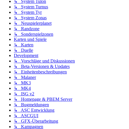
↳ System Tulon
↳ System Turnus
↳ System Tyr
↳ System Zonas
↳ Neuspielerplanet
↳ Randzone
↳ Sonderspielzonen
Karten und Spiele
↳ Karten
↳ Duelle
Development
↳ Vorschläge und Diskussionen
↳ Beta-Versionen & Updates
↳ Einheitenbeschreibungen
↳ Malaner
↳ MK3
↳ MK4
↳ ISG v2
↳ Homepage & PBEM Server
↳ Bugmeldungen
↳ ASC Entwicklung
↳ ASCGUI
↳ GFX-Überarbeitung
↳ Kampagnen