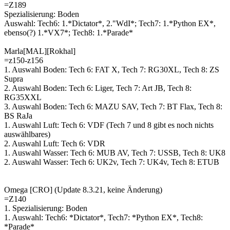
=Z189
Spezialisierung: Boden
Auswahl: Tech6: 1.*Dictator*, 2."WdI*; Tech7: 1.*Python EX*,
ebenso(?) 1.*VX7*; Tech8: 1.*Parade*
Marla[MAL][Rokhal]
=z150-z156
1. Auswahl Boden: Tech 6: FAT X, Tech 7: RG30XL, Tech 8: ZS
Supra
2. Auswahl Boden: Tech 6: Liger, Tech 7: Art JB, Tech 8:
RG35XXL
3. Auswahl Boden: Tech 6: MAZU SAV, Tech 7: BT Flax, Tech 8:
BS RaJa
1. Auswahl Luft: Tech 6: VDF (Tech 7 und 8 gibt es noch nichts
auswählbares)
2. Auswahl Luft: Tech 6: VDR
1. Auswahl Wasser: Tech 6: MUB AV, Tech 7: USSB, Tech 8: UK8
2. Auswahl Wasser: Tech 6: UK2v, Tech 7: UK4v, Tech 8: ETUB
Omega [CRO] (Update 8.3.21, keine Änderung)
=Z140
1. Spezialisierung: Boden
1. Auswahl: Tech6: *Dictator*, Tech7: *Python EX*, Tech8:
*Parade*