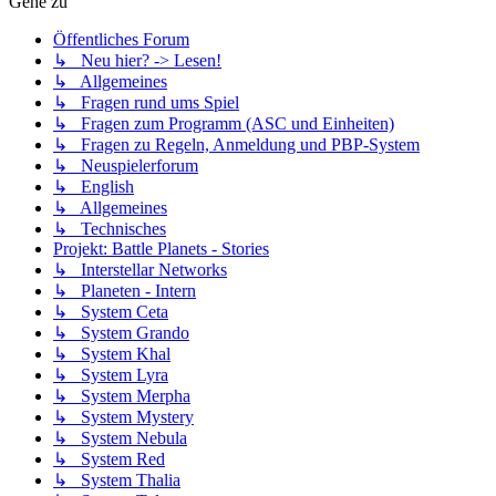
Gehe zu
Öffentliches Forum
↳ Neu hier? -> Lesen!
↳ Allgemeines
↳ Fragen rund ums Spiel
↳ Fragen zum Programm (ASC und Einheiten)
↳ Fragen zu Regeln, Anmeldung und PBP-System
↳ Neuspielerforum
↳ English
↳ Allgemeines
↳ Technisches
Projekt: Battle Planets - Stories
↳ Interstellar Networks
↳ Planeten - Intern
↳ System Ceta
↳ System Grando
↳ System Khal
↳ System Lyra
↳ System Merpha
↳ System Mystery
↳ System Nebula
↳ System Red
↳ System Thalia