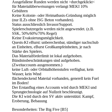
Ausgefallene Runden werden nicht >durchgeklickt<
für Materialüberweisungen verlangt MEKI 10%
Gebühren
Keine Kolonie- oder Heimatbasis-Gründung möglich
(nur ILZs ohne ISG Beton vorhanden).
Status ausschliesslich Invasor/Support.
Spielerschutzregeln werden nicht angewendet. (z.B.
SSK, 50%/60%/70% Regel)
Keine Evakuierungsmöglichkeit.
Quests-KI eBurst: unberechenbar, ständiger nachschub
an Einheiten, eBurst Großkampfeinheiten, je nach
Stärke des Spielers.
Das Materialförderlimit ist lokal aufgehoben.
Bündnissbeschränkungen sind aufgehoben.
(Zweitaccounts ausgenommen.)
keine Luft- oder Orbitalhöhenstufen verfügbar, kein
Wasser, kein Wind
flächendeckend Material vorhanden, generell kein Fuel
im Boden!
Der Erstanflug eines Accounts wird durch MEKI und
Sprungtechnologie auf Nullzeit beschleunigt.
Die KI wird durch den SV aktiv unterstützt: Kampf,
Eroberung, Bebauung
Besonderheiten: The Big Five [B5]