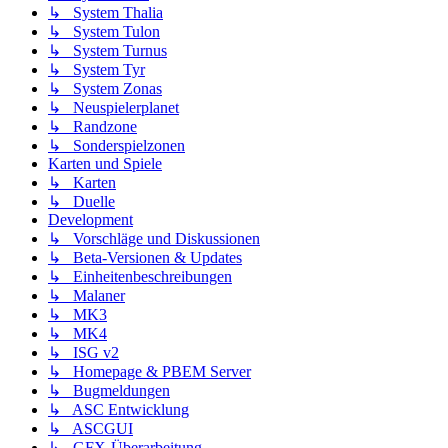
↳ System Thalia
↳ System Tulon
↳ System Turnus
↳ System Tyr
↳ System Zonas
↳ Neuspielerplanet
↳ Randzone
↳ Sonderspielzonen
Karten und Spiele
↳ Karten
↳ Duelle
Development
↳ Vorschläge und Diskussionen
↳ Beta-Versionen & Updates
↳ Einheitenbeschreibungen
↳ Malaner
↳ MK3
↳ MK4
↳ ISG v2
↳ Homepage & PBEM Server
↳ Bugmeldungen
↳ ASC Entwicklung
↳ ASCGUI
↳ GFX-Überarbeitung