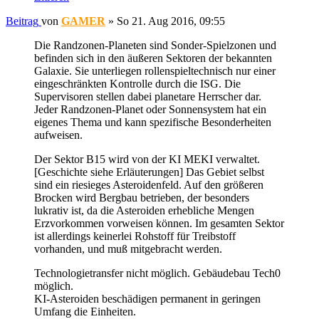
Beitrag
von
GAMER
»
So 21. Aug 2016, 09:55
Die Randzonen-Planeten sind Sonder-Spielzonen und
befinden sich in den äußeren Sektoren der bekannten
Galaxie. Sie unterliegen rollenspieltechnisch nur einer
eingeschränkten Kontrolle durch die ISG. Die
Supervisoren stellen dabei planetare Herrscher dar.
Jeder Randzonen-Planet oder Sonnensystem hat ein
eigenes Thema und kann spezifische Besonderheiten
aufweisen.
Der Sektor B15 wird von der KI MEKI verwaltet.
[Geschichte siehe Erläuterungen] Das Gebiet selbst
sind ein riesieges Asteroidenfeld. Auf den größeren
Brocken wird Bergbau betrieben, der besonders
lukrativ ist, da die Asteroiden erhebliche Mengen
Erzvorkommen vorweisen können. Im gesamten Sektor
ist allerdings keinerlei Rohstoff für Treibstoff
vorhanden, und muß mitgebracht werden.
Technologietransfer nicht möglich. Gebäudebau Tech0
möglich.
KI-Asteroiden beschädigen permanent in geringen
Umfang die Einheiten.