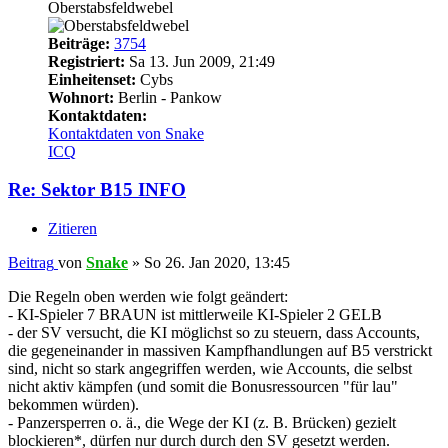
Oberstabsfeldwebel
Beiträge:
3754
Registriert:
Sa 13. Jun 2009, 21:49
Einheitenset:
Cybs
Wohnort:
Berlin - Pankow
Kontaktdaten:
Kontaktdaten von Snake
ICQ
Re: Sektor B15 INFO
Zitieren
Beitrag
von
Snake
»
So 26. Jan 2020, 13:45
Die Regeln oben werden wie folgt geändert:
- KI-Spieler 7 BRAUN ist mittlerweile KI-Spieler 2 GELB
- der SV versucht, die KI möglichst so zu steuern, dass Accounts,
die gegeneinander in massiven Kampfhandlungen auf B5 verstrickt
sind, nicht so stark angegriffen werden, wie Accounts, die selbst
nicht aktiv kämpfen (und somit die Bonusressourcen "für lau"
bekommen würden).
- Panzersperren o. ä., die Wege der KI (z. B. Brücken) gezielt
blockieren*, dürfen nur durch durch den SV gesetzt werden.