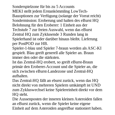
Sonderspielzone für bis zu 5 Accounts
MEKI stellt jedem Erstankömmling LowTech-
Bauoptionen zur Verfügung (solange der Vorrat reicht)
Sondermission: Eroberung und halten des eBurst HQ
Belohnung für den Eroberer: 1 Einheit aus der
Techstufe 7 zur freien Auswahl, wenn das eBurst
Zentral HQ zum Zyklusende 3 Runden lang in
Spielerhand ist oder darüber hinaus bleibt. Lieferung
per PostPOD zur HB.
Spieler-1-blau und Spieler 7-braun werden als ASC-KI
gespielt. Blau greift generell alle Spieler an. Braun
immer den oder die stärksten.
Ist das Zentral-HQ erobert, so greift eBurst-Braun
primär den Eroberer-Account und die Spieler an, die
sich zwischen eBurst-Landezone und Zentral-HQ
aufhalten.
Das Zentral-HQ fällt an eburst zurück, wenn das HQ
nicht direkt von mehreren Spielern umkämpft ist UND
zum Zykluswechsel keine Spielereinheit direkt vor dem
HQ steht.
Die Aussenposten der inneren kleinen Asteroiden fallen
an eBurst zurück, wenn die Spieler keine eigene
Einheit auf dem Asteroiden angreifbar stationiert haben.