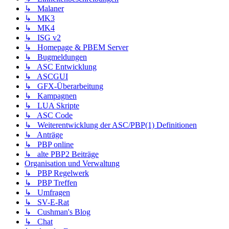
↳ Malaner
↳ MK3
↳ MK4
↳ ISG v2
↳ Homepage & PBEM Server
↳ Bugmeldungen
↳ ASC Entwicklung
↳ ASCGUI
↳ GFX-Überarbeitung
↳ Kampagnen
↳ LUA Skripte
↳ ASC Code
↳ Weiterentwicklung der ASC/PBP(1) Definitionen
↳ Anträge
↳ PBP online
↳ alte PBP2 Beiträge
Organisation und Verwaltung
↳ PBP Regelwerk
↳ PBP Treffen
↳ Umfragen
↳ SV-E-Rat
↳ Cushman's Blog
↳ Chat