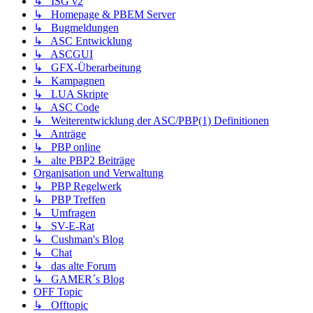
↳ ISG v2
↳ Homepage & PBEM Server
↳ Bugmeldungen
↳ ASC Entwicklung
↳ ASCGUI
↳ GFX-Überarbeitung
↳ Kampagnen
↳ LUA Skripte
↳ ASC Code
↳ Weiterentwicklung der ASC/PBP(1) Definitionen
↳ Anträge
↳ PBP online
↳ alte PBP2 Beiträge
Organisation und Verwaltung
↳ PBP Regelwerk
↳ PBP Treffen
↳ Umfragen
↳ SV-E-Rat
↳ Cushman's Blog
↳ Chat
↳ das alte Forum
↳ GAMER´s Blog
OFF Topic
↳ Offtopic