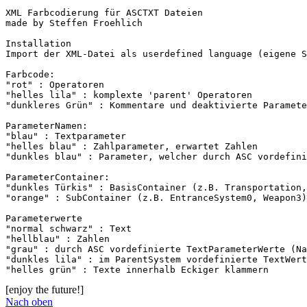
XML Farbcodierung für ASCTXT Dateien

made by Steffen Froehlich

Installation

Import der XML-Datei als userdefined language (eigene S
Farbcode:

"rot" : Operatoren

"helles lila" : komplexte 'parent' Operatoren

"dunkleres Grün" : Kommentare und deaktivierte Paramete
ParameterNamen:

"blau" : Textparameter

"helles blau" : Zahlparameter, erwartet Zahlen

"dunkles blau" : Parameter, welcher durch ASC vordefini
ParameterContainer:

"dunkles Türkis" : BasisContainer (z.B. Transportation,
"orange" : SubContainer (z.B. EntranceSystem0, Weapon3)
Parameterwerte

"normal schwarz" : Text

"hellblau" : Zahlen

"grau" : durch ASC vordefinierte TextParameterWerte (Na
"dunkles lila" : im ParentSystem vordefinierte TextWert
"helles grün" : Texte innerhalb Eckiger klammern
[enjoy the future!]
Nach oben