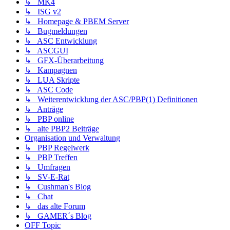
↳ MK4
↳ ISG v2
↳ Homepage & PBEM Server
↳ Bugmeldungen
↳ ASC Entwicklung
↳ ASCGUI
↳ GFX-Überarbeitung
↳ Kampagnen
↳ LUA Skripte
↳ ASC Code
↳ Weiterentwicklung der ASC/PBP(1) Definitionen
↳ Anträge
↳ PBP online
↳ alte PBP2 Beiträge
Organisation und Verwaltung
↳ PBP Regelwerk
↳ PBP Treffen
↳ Umfragen
↳ SV-E-Rat
↳ Cushman's Blog
↳ Chat
↳ das alte Forum
↳ GAMER´s Blog
OFF Topic