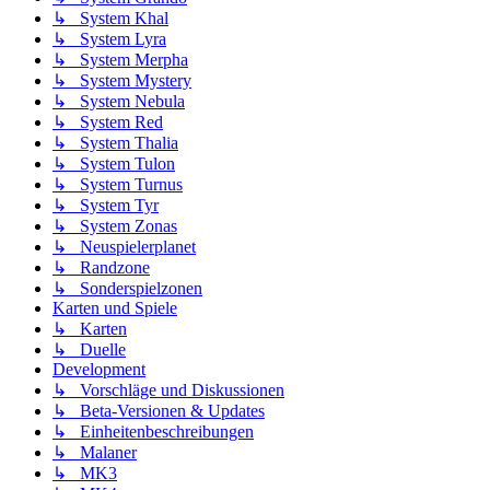
↳ System Khal
↳ System Lyra
↳ System Merpha
↳ System Mystery
↳ System Nebula
↳ System Red
↳ System Thalia
↳ System Tulon
↳ System Turnus
↳ System Tyr
↳ System Zonas
↳ Neuspielerplanet
↳ Randzone
↳ Sonderspielzonen
Karten und Spiele
↳ Karten
↳ Duelle
Development
↳ Vorschläge und Diskussionen
↳ Beta-Versionen & Updates
↳ Einheitenbeschreibungen
↳ Malaner
↳ MK3