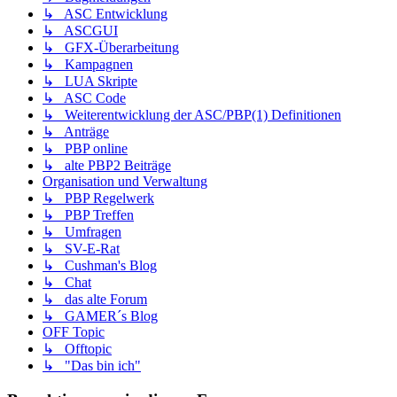
↳ ASC Entwicklung
↳ ASCGUI
↳ GFX-Überarbeitung
↳ Kampagnen
↳ LUA Skripte
↳ ASC Code
↳ Weiterentwicklung der ASC/PBP(1) Definitionen
↳ Anträge
↳ PBP online
↳ alte PBP2 Beiträge
Organisation und Verwaltung
↳ PBP Regelwerk
↳ PBP Treffen
↳ Umfragen
↳ SV-E-Rat
↳ Cushman's Blog
↳ Chat
↳ das alte Forum
↳ GAMER´s Blog
OFF Topic
↳ Offtopic
↳ "Das bin ich"