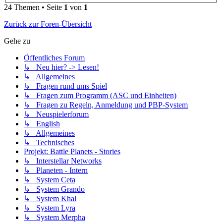
24 Themen • Seite
1
von
1
Zurück zur Foren-Übersicht
Gehe zu
Öffentliches Forum
↳ Neu hier? -> Lesen!
↳ Allgemeines
↳ Fragen rund ums Spiel
↳ Fragen zum Programm (ASC und Einheiten)
↳ Fragen zu Regeln, Anmeldung und PBP-System
↳ Neuspielerforum
↳ English
↳ Allgemeines
↳ Technisches
Projekt: Battle Planets - Stories
↳ Interstellar Networks
↳ Planeten - Intern
↳ System Ceta
↳ System Grando
↳ System Khal
↳ System Lyra
↳ System Merpha