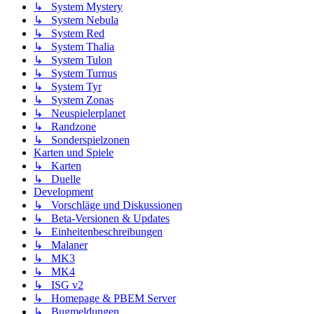
↳ System Mystery
↳ System Nebula
↳ System Red
↳ System Thalia
↳ System Tulon
↳ System Turnus
↳ System Tyr
↳ System Zonas
↳ Neuspielerplanet
↳ Randzone
↳ Sonderspielzonen
Karten und Spiele
↳ Karten
↳ Duelle
Development
↳ Vorschläge und Diskussionen
↳ Beta-Versionen & Updates
↳ Einheitenbeschreibungen
↳ Malaner
↳ MK3
↳ MK4
↳ ISG v2
↳ Homepage & PBEM Server
↳ Bugmeldungen