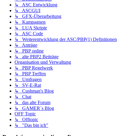
↳ ASC Entwicklung
↳ ASCGUI
↳ GFX-Überarbeitung
↳ Kampagnen
↳ LUA Skripte
↳ ASC Code
↳ Weiterentwicklung der ASC/PBP(1) Definitionen
↳ Anträge
↳ PBP online
↳ alte PBP2 Beiträge
Organisation und Verwaltung
↳ PBP Regelwerk
↳ PBP Treffen
↳ Umfragen
↳ SV-E-Rat
↳ Cushman's Blog
↳ Chat
↳ das alte Forum
↳ GAMER´s Blog
OFF Topic
↳ Offtopic
↳ "Das bin ich"