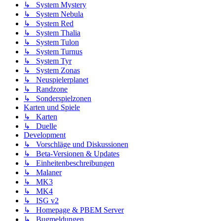
↳ System Mystery
↳ System Nebula
↳ System Red
↳ System Thalia
↳ System Tulon
↳ System Turnus
↳ System Tyr
↳ System Zonas
↳ Neuspielerplanet
↳ Randzone
↳ Sonderspielzonen
Karten und Spiele
↳ Karten
↳ Duelle
Development
↳ Vorschläge und Diskussionen
↳ Beta-Versionen & Updates
↳ Einheitenbeschreibungen
↳ Malaner
↳ MK3
↳ MK4
↳ ISG v2
↳ Homepage & PBEM Server
↳ Bugmeldungen