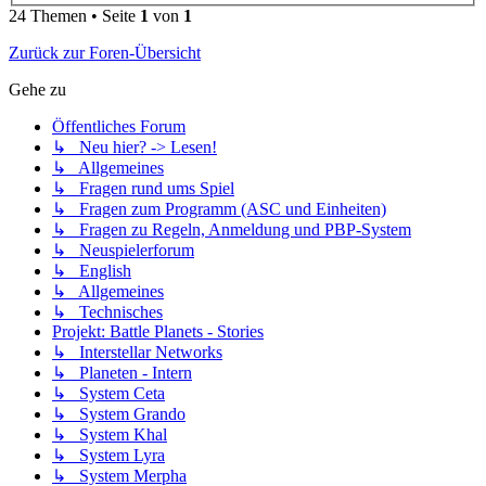
24 Themen • Seite
1
von
1
Zurück zur Foren-Übersicht
Gehe zu
Öffentliches Forum
↳ Neu hier? -> Lesen!
↳ Allgemeines
↳ Fragen rund ums Spiel
↳ Fragen zum Programm (ASC und Einheiten)
↳ Fragen zu Regeln, Anmeldung und PBP-System
↳ Neuspielerforum
↳ English
↳ Allgemeines
↳ Technisches
Projekt: Battle Planets - Stories
↳ Interstellar Networks
↳ Planeten - Intern
↳ System Ceta
↳ System Grando
↳ System Khal
↳ System Lyra
↳ System Merpha