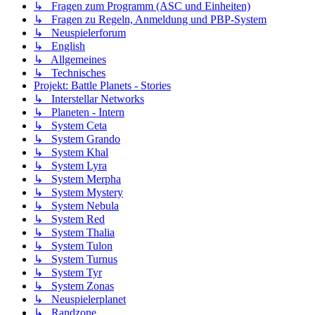
↳ Fragen zum Programm (ASC und Einheiten)
↳ Fragen zu Regeln, Anmeldung und PBP-System
↳ Neuspielerforum
↳ English
↳ Allgemeines
↳ Technisches
Projekt: Battle Planets - Stories
↳ Interstellar Networks
↳ Planeten - Intern
↳ System Ceta
↳ System Grando
↳ System Khal
↳ System Lyra
↳ System Merpha
↳ System Mystery
↳ System Nebula
↳ System Red
↳ System Thalia
↳ System Tulon
↳ System Turnus
↳ System Tyr
↳ System Zonas
↳ Neuspielerplanet
↳ Randzone