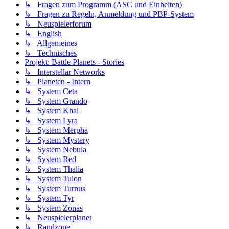
↳ Fragen zum Programm (ASC und Einheiten)
↳ Fragen zu Regeln, Anmeldung und PBP-System
↳ Neuspielerforum
↳ English
↳ Allgemeines
↳ Technisches
Projekt: Battle Planets - Stories
↳ Interstellar Networks
↳ Planeten - Intern
↳ System Ceta
↳ System Grando
↳ System Khal
↳ System Lyra
↳ System Merpha
↳ System Mystery
↳ System Nebula
↳ System Red
↳ System Thalia
↳ System Tulon
↳ System Turnus
↳ System Tyr
↳ System Zonas
↳ Neuspielerplanet
↳ Randzone