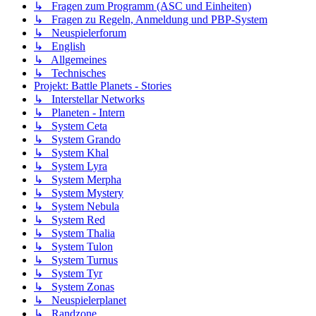
↳ Fragen zum Programm (ASC und Einheiten)
↳ Fragen zu Regeln, Anmeldung und PBP-System
↳ Neuspielerforum
↳ English
↳ Allgemeines
↳ Technisches
Projekt: Battle Planets - Stories
↳ Interstellar Networks
↳ Planeten - Intern
↳ System Ceta
↳ System Grando
↳ System Khal
↳ System Lyra
↳ System Merpha
↳ System Mystery
↳ System Nebula
↳ System Red
↳ System Thalia
↳ System Tulon
↳ System Turnus
↳ System Tyr
↳ System Zonas
↳ Neuspielerplanet
↳ Randzone