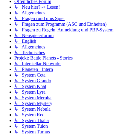
Öffentliches Forum
↳ Neu hier? -> Lesen!
↳ Allgemeines
↳ Fragen rund ums Spiel
↳ Fragen zum Programm (ASC und Einheiten)
↳ Fragen zu Regeln, Anmeldung und PBP-System
↳ Neuspielerforum
↳ English
↳ Allgemeines
↳ Technisches
Projekt: Battle Planets - Stories
↳ Interstellar Networks
↳ Planeten - Intern
↳ System Ceta
↳ System Grando
↳ System Khal
↳ System Lyra
↳ System Merpha
↳ System Mystery
↳ System Nebula
↳ System Red
↳ System Thalia
↳ System Tulon
↳ System Turnus