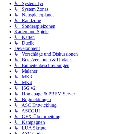
↳ System Tyr
↳ System Zonas
↳ Neuspielerplanet
↳ Randzone
↳ Sonderspielzonen
Karten und Spiele
↳ Karten
↳ Duelle
Development
↳ Vorschläge und Diskussionen
↳ Beta-Versionen & Updates
↳ Einheitenbeschreibungen
↳ Malaner
↳ MK3
↳ MK4
↳ ISG v2
↳ Homepage & PBEM Server
↳ Bugmeldungen
↳ ASC Entwicklung
↳ ASCGUI
↳ GFX-Überarbeitung
↳ Kampagnen
↳ LUA Skripte
↳ ASC Code