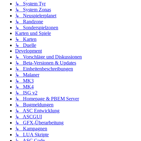
↳ System Tyr
↳ System Zonas
↳ Neuspielerplanet
↳ Randzone
↳ Sonderspielzonen
Karten und Spiele
↳ Karten
↳ Duelle
Development
↳ Vorschläge und Diskussionen
↳ Beta-Versionen & Updates
↳ Einheitenbeschreibungen
↳ Malaner
↳ MK3
↳ MK4
↳ ISG v2
↳ Homepage & PBEM Server
↳ Bugmeldungen
↳ ASC Entwicklung
↳ ASCGUI
↳ GFX-Überarbeitung
↳ Kampagnen
↳ LUA Skripte
↳ ASC Code