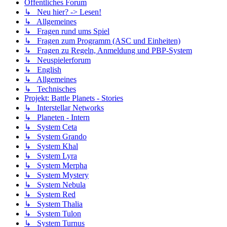
Öffentliches Forum
↳ Neu hier? -> Lesen!
↳ Allgemeines
↳ Fragen rund ums Spiel
↳ Fragen zum Programm (ASC und Einheiten)
↳ Fragen zu Regeln, Anmeldung und PBP-System
↳ Neuspielerforum
↳ English
↳ Allgemeines
↳ Technisches
Projekt: Battle Planets - Stories
↳ Interstellar Networks
↳ Planeten - Intern
↳ System Ceta
↳ System Grando
↳ System Khal
↳ System Lyra
↳ System Merpha
↳ System Mystery
↳ System Nebula
↳ System Red
↳ System Thalia
↳ System Tulon
↳ System Turnus