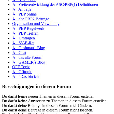
↳ Weiterentwicklung der ASC/PBP(1) Definitionen
↳ Anträge
↳ PBP online
↳ alte PBP2 Beiträge
Organisation und Verwaltung
↳ PBP Regelwerk
↳ PBP Treffen
↳ Umfragen
↳ SV-E-Rat
↳ Cushman's Blog
↳ Chat
↳ das alte Forum
↳ GAMER´s Blog
OFF Topic
↳ Offtopic
↳ "Das bin ich"
Berechtigungen in diesem Forum
Du darfst
keine
neuen Themen in diesem Forum erstellen.
Du darfst
keine
Antworten zu Themen in diesem Forum erstellen.
Du darfst deine Beiträge in diesem Forum
nicht
ändern.
Du darfst deine Beiträge in diesem Forum
nicht
löschen.