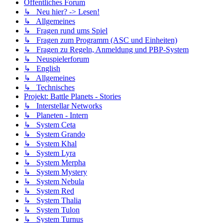
Öffentliches Forum
↳ Neu hier? -> Lesen!
↳ Allgemeines
↳ Fragen rund ums Spiel
↳ Fragen zum Programm (ASC und Einheiten)
↳ Fragen zu Regeln, Anmeldung und PBP-System
↳ Neuspielerforum
↳ English
↳ Allgemeines
↳ Technisches
Projekt: Battle Planets - Stories
↳ Interstellar Networks
↳ Planeten - Intern
↳ System Ceta
↳ System Grando
↳ System Khal
↳ System Lyra
↳ System Merpha
↳ System Mystery
↳ System Nebula
↳ System Red
↳ System Thalia
↳ System Tulon
↳ System Turnus