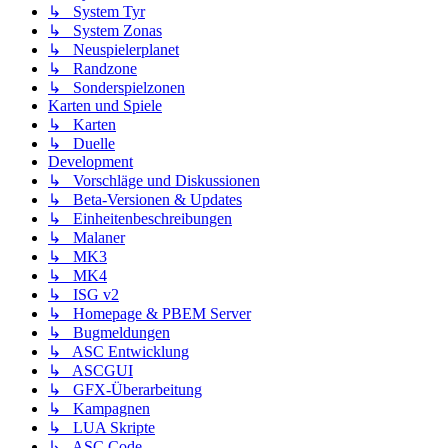
↳ System Tyr
↳ System Zonas
↳ Neuspielerplanet
↳ Randzone
↳ Sonderspielzonen
Karten und Spiele
↳ Karten
↳ Duelle
Development
↳ Vorschläge und Diskussionen
↳ Beta-Versionen & Updates
↳ Einheitenbeschreibungen
↳ Malaner
↳ MK3
↳ MK4
↳ ISG v2
↳ Homepage & PBEM Server
↳ Bugmeldungen
↳ ASC Entwicklung
↳ ASCGUI
↳ GFX-Überarbeitung
↳ Kampagnen
↳ LUA Skripte
↳ ASC Code