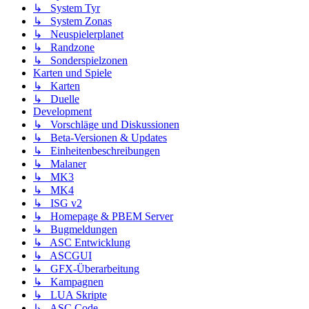
↳ System Tyr
↳ System Zonas
↳ Neuspielerplanet
↳ Randzone
↳ Sonderspielzonen
Karten und Spiele
↳ Karten
↳ Duelle
Development
↳ Vorschläge und Diskussionen
↳ Beta-Versionen & Updates
↳ Einheitenbeschreibungen
↳ Malaner
↳ MK3
↳ MK4
↳ ISG v2
↳ Homepage & PBEM Server
↳ Bugmeldungen
↳ ASC Entwicklung
↳ ASCGUI
↳ GFX-Überarbeitung
↳ Kampagnen
↳ LUA Skripte
↳ ASC Code