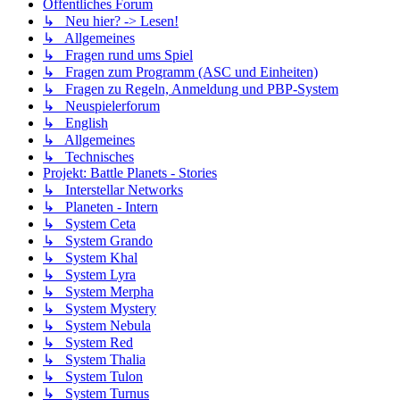
Öffentliches Forum
↳ Neu hier? -> Lesen!
↳ Allgemeines
↳ Fragen rund ums Spiel
↳ Fragen zum Programm (ASC und Einheiten)
↳ Fragen zu Regeln, Anmeldung und PBP-System
↳ Neuspielerforum
↳ English
↳ Allgemeines
↳ Technisches
Projekt: Battle Planets - Stories
↳ Interstellar Networks
↳ Planeten - Intern
↳ System Ceta
↳ System Grando
↳ System Khal
↳ System Lyra
↳ System Merpha
↳ System Mystery
↳ System Nebula
↳ System Red
↳ System Thalia
↳ System Tulon
↳ System Turnus