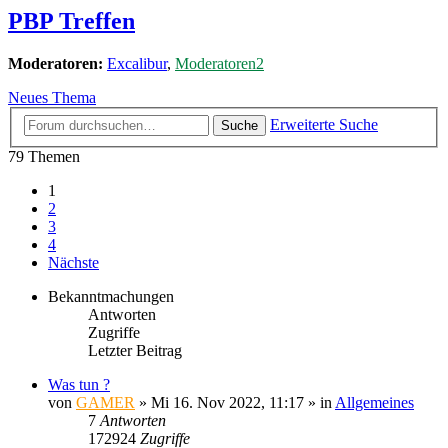
PBP Treffen
Moderatoren:
Excalibur
,
Moderatoren2
Neues Thema
Erweiterte Suche
Suche
79 Themen
1
2
3
4
Nächste
Bekanntmachungen
Antworten
Zugriffe
Letzter Beitrag
Was tun ?
von
GAMER
»
Mi 16. Nov 2022, 11:17
» in
Allgemeines
7
Antworten
172924
Zugriffe