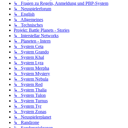
↳ Fragen zu Regeln, Anmeldung und PBP-System
↳ Neuspielerforum
↳ English
↳ Allgemeines
↳ Technisches
Projekt: Battle Planets - Stories
↳ Interstellar Networks
↳ Planeten - Intern
↳ System Ceta
↳ System Grando
↳ System Khal
↳ System Lyra
↳ System Merpha
↳ System Mystery
↳ System Nebula
↳ System Red
↳ System Thalia
↳ System Tulon
↳ System Turnus
↳ System Tyr
↳ System Zonas
↳ Neuspielerplanet
↳ Randzone
↳ Sonderspielzonen