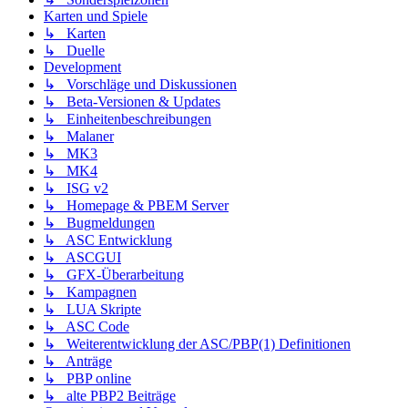
Karten und Spiele
↳ Karten
↳ Duelle
Development
↳ Vorschläge und Diskussionen
↳ Beta-Versionen & Updates
↳ Einheitenbeschreibungen
↳ Malaner
↳ MK3
↳ MK4
↳ ISG v2
↳ Homepage & PBEM Server
↳ Bugmeldungen
↳ ASC Entwicklung
↳ ASCGUI
↳ GFX-Überarbeitung
↳ Kampagnen
↳ LUA Skripte
↳ ASC Code
↳ Weiterentwicklung der ASC/PBP(1) Definitionen
↳ Anträge
↳ PBP online
↳ alte PBP2 Beiträge