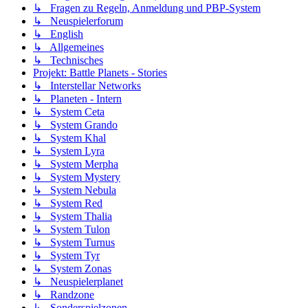
↳ Fragen zu Regeln, Anmeldung und PBP-System
↳ Neuspielerforum
↳ English
↳ Allgemeines
↳ Technisches
Projekt: Battle Planets - Stories
↳ Interstellar Networks
↳ Planeten - Intern
↳ System Ceta
↳ System Grando
↳ System Khal
↳ System Lyra
↳ System Merpha
↳ System Mystery
↳ System Nebula
↳ System Red
↳ System Thalia
↳ System Tulon
↳ System Turnus
↳ System Tyr
↳ System Zonas
↳ Neuspielerplanet
↳ Randzone
↳ Sonderspielzonen