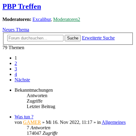
PBP Treffen
Moderatoren:
Excalibur
,
Moderatoren2
Neues Thema
Erweiterte Suche
Suche
79 Themen
1
2
3
4
Nächste
Bekanntmachungen
Antworten
Zugriffe
Letzter Beitrag
Was tun ?
von
GAMER
»
Mi 16. Nov 2022, 11:17
» in
Allgemeines
7
Antworten
174047
Zugriffe