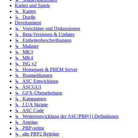
Karten und Spiele
↳ Karten
↳ Duelle
Development
↳ Vorschläge und Diskussionen
↳ Beta-Versionen & Updates
↳ Einheitenbeschreibungen
↳ Malaner
↳ MK3
↳ MK4
↳ ISG v2
↳ Homepage & PBEM Server
↳ Bugmeldungen
↳ ASC Entwicklung
↳ ASCGUI
↳ GFX-Überarbeitung
↳ Kampagnen
↳ LUA Skripte
↳ ASC Code
↳ Weiterentwicklung der ASC/PBP(1) Definitionen
↳ Anträge
↳ PBP online
↳ alte PBP2 Beiträge