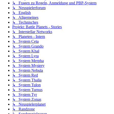
↳ Fragen zu Regeln, Anmeldung und PBP-System
↳ Neuspielerforum
↳ English
↳ Allgemeines
↳ Technisches
Projekt: Battle Planets - Stories
↳ Interstellar Networks
↳ Planeten - Intern
↳ System Ceta
↳ System Grando
↳ System Khal
↳ System Lyra
↳ System Merpha
↳ System Mystery
↳ System Nebula
↳ System Red
↳ System Thalia
↳ System Tulon
↳ System Turnus
↳ System Tyr
↳ System Zonas
↳ Neuspielerplanet
↳ Randzone
↳ Sonderspielzonen