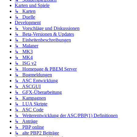
Karten und Spiele
↳ Karten
↳ Duelle
Development
↳ Vorschläge und Diskussionen
↳ Beta-Versionen & Updates
↳ Einheitenbeschreibungen
↳ Malaner
↳ MK3
↳ MK4
↳ ISG v2
↳ Homepage & PBEM Server
↳ Bugmeldungen
↳ ASC Entwicklung
↳ ASCGUI
↳ GFX-Überarbeitung
↳ Kampagnen
↳ LUA Skripte
↳ ASC Code
↳ Weiterentwicklung der ASC/PBP(1) Definitionen
↳ Anträge
↳ PBP online
↳ alte PBP2 Beiträge