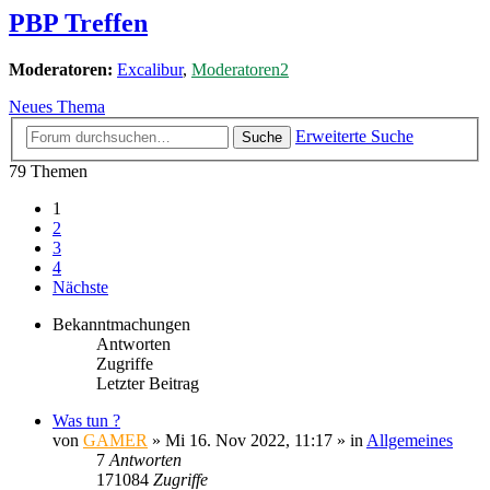
PBP Treffen
Moderatoren:
Excalibur
,
Moderatoren2
Neues Thema
Erweiterte Suche
Suche
79 Themen
1
2
3
4
Nächste
Bekanntmachungen
Antworten
Zugriffe
Letzter Beitrag
Was tun ?
von
GAMER
»
Mi 16. Nov 2022, 11:17
» in
Allgemeines
7
Antworten
171084
Zugriffe