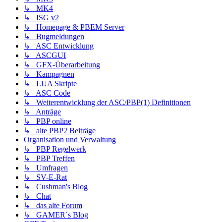
↳ MK4
↳ ISG v2
↳ Homepage & PBEM Server
↳ Bugmeldungen
↳ ASC Entwicklung
↳ ASCGUI
↳ GFX-Überarbeitung
↳ Kampagnen
↳ LUA Skripte
↳ ASC Code
↳ Weiterentwicklung der ASC/PBP(1) Definitionen
↳ Anträge
↳ PBP online
↳ alte PBP2 Beiträge
Organisation und Verwaltung
↳ PBP Regelwerk
↳ PBP Treffen
↳ Umfragen
↳ SV-E-Rat
↳ Cushman's Blog
↳ Chat
↳ das alte Forum
↳ GAMER´s Blog