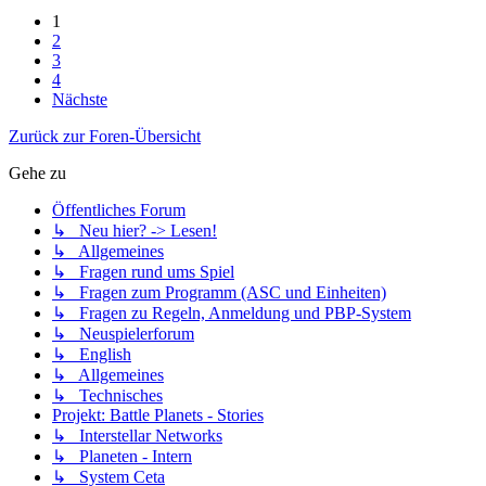
1
2
3
4
Nächste
Zurück zur Foren-Übersicht
Gehe zu
Öffentliches Forum
↳ Neu hier? -> Lesen!
↳ Allgemeines
↳ Fragen rund ums Spiel
↳ Fragen zum Programm (ASC und Einheiten)
↳ Fragen zu Regeln, Anmeldung und PBP-System
↳ Neuspielerforum
↳ English
↳ Allgemeines
↳ Technisches
Projekt: Battle Planets - Stories
↳ Interstellar Networks
↳ Planeten - Intern
↳ System Ceta