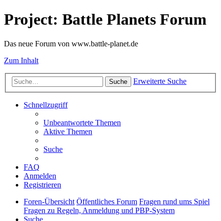
Project: Battle Planets Forum
Das neue Forum von www.battle-planet.de
Zum Inhalt
Erweiterte Suche
Suche
Schnellzugriff
Unbeantwortete Themen
Aktive Themen
Suche
FAQ
Anmelden
Registrieren
Foren-Übersicht
Öffentliches Forum
Fragen rund ums Spiel
Fragen zu Regeln, Anmeldung und PBP-System
Suche