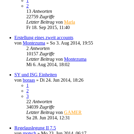
1
2
13
Antworten
22759
Zugriffe
Letzter Beitrag
von
Marla
Fr 18. Sep 2015, 11:40
Erstellung eines zweit accounts
von
Montezuma
»
So 3. Aug 2014, 19:55
2
Antworten
10157
Zugriffe
Letzter Beitrag
von
Montezuma
Mi 6. Aug 2014, 18:02
SY und ISG Einheiten
von
boraas
»
Di 24. Jun 2014, 18:26
1
2
3
22
Antworten
34039
Zugriffe
Letzter Beitrag
von
GAMER
Sa 28. Jun 2014, 12:31
Regelauslegung II 7.5
von
motsch
»
Mo 23. Jun 2014, 06:17