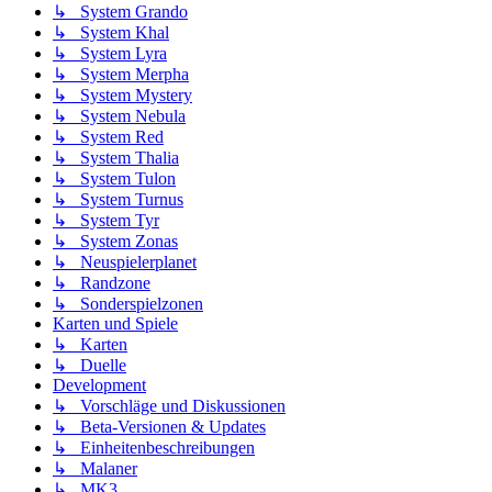
↳ System Grando
↳ System Khal
↳ System Lyra
↳ System Merpha
↳ System Mystery
↳ System Nebula
↳ System Red
↳ System Thalia
↳ System Tulon
↳ System Turnus
↳ System Tyr
↳ System Zonas
↳ Neuspielerplanet
↳ Randzone
↳ Sonderspielzonen
Karten und Spiele
↳ Karten
↳ Duelle
Development
↳ Vorschläge und Diskussionen
↳ Beta-Versionen & Updates
↳ Einheitenbeschreibungen
↳ Malaner
↳ MK3