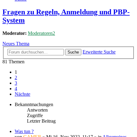
Fragen zu Regeln, Anmeldung und PBP-
System
Moderator:
Moderatoren2
Neues Thema
Erweiterte Suche
Suche
81 Themen
1
2
3
4
Nächste
Bekanntmachungen
Antworten
Zugriffe
Letzter Beitrag
Was tun ?
von
GAMER
»
Mi 16. Nov 2022, 11:17
» in
Allgemeines